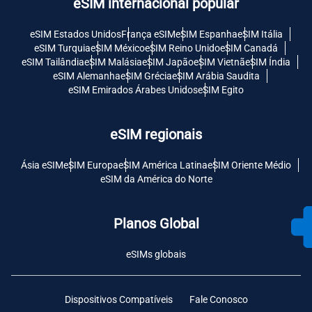
eSIM internacional popular
eSIM Estados Unidos
França eSIM
eSIM Espanha
eSIM Itália
eSIM Turquia
eSIM México
eSIM Reino Unido
eSIM Canadá
eSIM Tailândia
eSIM Malásia
eSIM Japão
eSIM Vietnã
eSIM Índia
eSIM Alemanha
eSIM Grécia
eSIM Arábia Saudita
eSIM Emirados Árabes Unidos
eSIM Egito
eSIM regionais
Ásia eSIM
eSIM Europa
eSIM América Latina
eSIM Oriente Médio
eSIM da América do Norte
Planos Global
eSIMs globais
Dispositivos Compatíveis
Fale Conosco