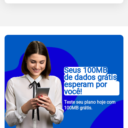
Seus 100MB
de dados grátis
esperam por
você!
Teste seu plano hoje com
100MB grátis.