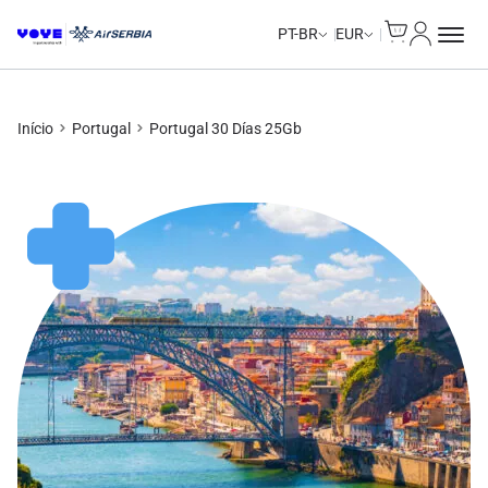
Cart
Minha Co
Unlimited Data
PT-BR
EUR
Início
Portugal
Portugal 30 Días 25Gb