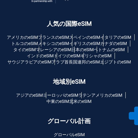
人気の国際eSIM
アメリカのeSIM
フランスのeSIM
スペインのeSIM
イタリアのeSIM
トルコのeSIM
メキシコのeSIM
イギリスのeSIM
カナダのeSIM
タイのeSIM
マレーシアのeSIM
日本のeSIM
ベトナムのeSIM
インドのeSIM
ドイツのeSIM
ギリシャのeSIM
サウジアラビアのeSIM
アラブ首長国連邦のeSIM
エジプトのeSIM
地域別eSIM
アジアのeSIM
ヨーロッパのeSIM
ラテンアメリカのeSIM
中東のeSIM
北米のeSIM
グローバル計画
グローバルeSIM