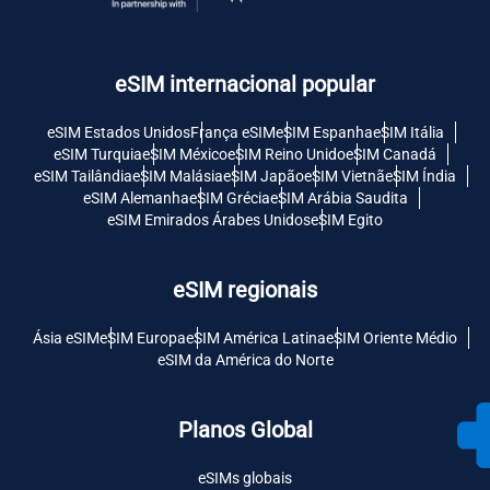
eSIM internacional popular
eSIM Estados Unidos
França eSIM
eSIM Espanha
eSIM Itália
eSIM Turquia
eSIM México
eSIM Reino Unido
eSIM Canadá
eSIM Tailândia
eSIM Malásia
eSIM Japão
eSIM Vietnã
eSIM Índia
eSIM Alemanha
eSIM Grécia
eSIM Arábia Saudita
eSIM Emirados Árabes Unidos
eSIM Egito
eSIM regionais
Ásia eSIM
eSIM Europa
eSIM América Latina
eSIM Oriente Médio
eSIM da América do Norte
Planos Global
eSIMs globais