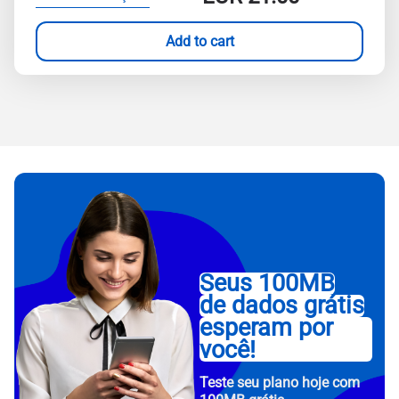
Add to cart
Seus 100MB
de dados grátis
esperam por
você!
Teste seu plano hoje com