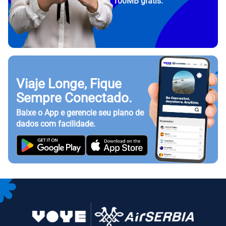
100MB grátis.
Viaje Longe, Fique
Sempre Conectado.
Baixe o App e gerencie seu plano de
dados com facilidade.