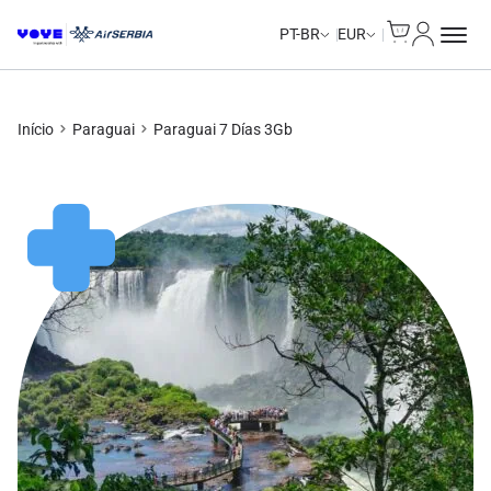
Cart
Minha Co
PT-BR
EUR
Início
Paraguai
Paraguai 7 Días 3Gb