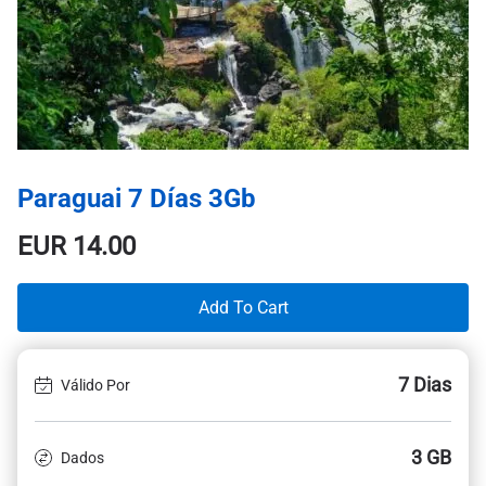
Paraguai 7 Días 3Gb
EUR
14.00
Add To Cart
7 Dias
Válido Por
3 GB
Dados