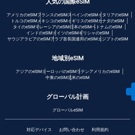
人気の国際eSIM
アメリカのeSIM
フランスのeSIM
スペインのeSIM
イタリアのeSIM
トルコのeSIM
メキシコのeSIM
イギリスのeSIM
カナダのeSIM
タイのeSIM
マレーシアのeSIM
日本のeSIM
ベトナムのeSIM
インドのeSIM
ドイツのeSIM
ギリシャのeSIM
サウジアラビアのeSIM
アラブ首長国連邦のeSIM
エジプトのeSIM
地域別eSIM
アジアのeSIM
ヨーロッパのeSIM
ラテンアメリカのeSIM
中東のeSIM
北米のeSIM
グローバル計画
グローバルeSIM
対応デバイス
お問い合わせ
利用規約