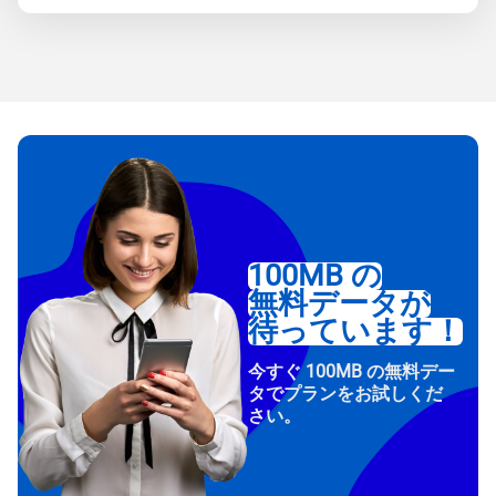
100MB の
無料データが
待っています！
今すぐ 100MB の無料デー
タでプランをお試しくだ
さい。