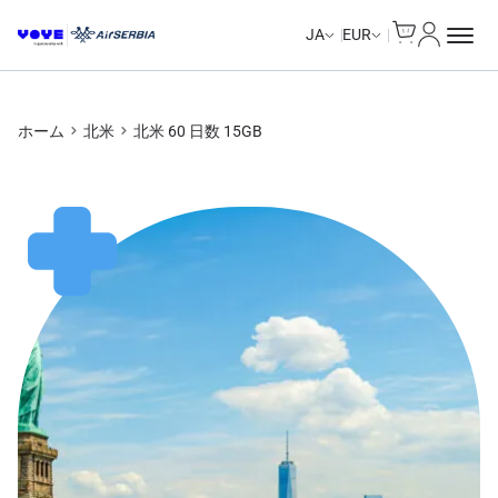
Cart
マイアカ
Unlimited Data
Unlimited Data
Unlimited Data
Unlimited Data
JA
EUR
ホーム
北米
北米 60 日数 15GB