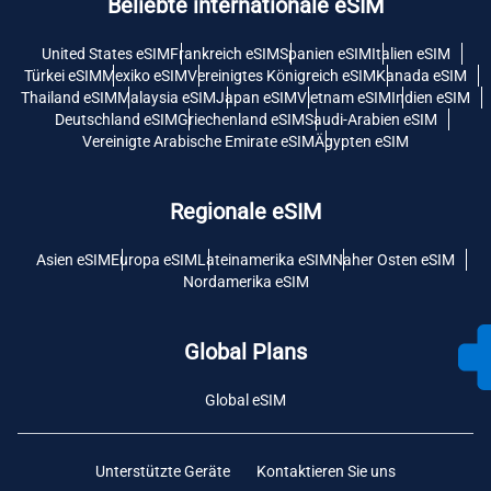
Beliebte internationale eSIM
United States eSIM
Frankreich eSIM
Spanien eSIM
Italien eSIM
Türkei eSIM
Mexiko eSIM
Vereinigtes Königreich eSIM
Kanada eSIM
Thailand eSIM
Malaysia eSIM
Japan eSIM
Vietnam eSIM
Indien eSIM
Deutschland eSIM
Griechenland eSIM
Saudi-Arabien eSIM
Vereinigte Arabische Emirate eSIM
Ägypten eSIM
Regionale eSIM
Asien eSIM
Europa eSIM
Lateinamerika eSIM
Naher Osten eSIM
Nordamerika eSIM
Global Plans
Global eSIM
Unterstützte Geräte
Kontaktieren Sie uns