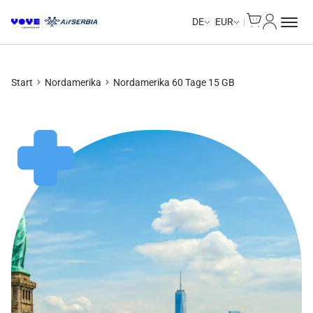
Cart
Mein Kon
Unlimited Data
Unlimited Data
Unlimited Data
Unlimited Data
DE
EUR
Start
Nordamerika
Nordamerika 60 Tage 15 GB