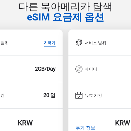
다른 북아메리카 탐색
eSIM 요금제 옵션
 범위
서비스 범위
3 국가
2GB/Day
데이터
20 일
기간
유효 기간
KRW
KRW
추가 정보