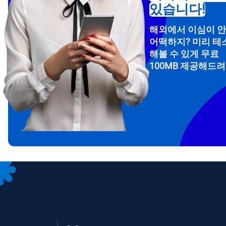
있습니다!
해외에서 이심이 
어떡하지? 미리 테
해볼 수 있게 무료
100MB 제공해드
How 
To get
Then, 
provid
in you
withou
이메
통화
언어
통화 