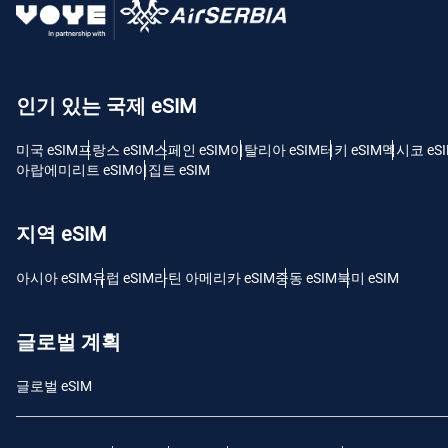
USD
E
인기 있는 국제 eSIM
SGD
미국 eSIM
프랑스 eSIM
스페인 eSIM
이탈리아 eSIM
터키 eSIM
멕시코 eS
D
아랍에미리트 eSIM
이집트 eSIM
JPY
지역 eSIM
F
THB
아시아 eSIM
유럽 ​​eSIM
라틴 아메리카 eSIM
중동 eSIM
북미 eSIM
IDR
글로벌 계획
글로벌 eSIM
CAD