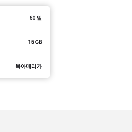
60 일
15 GB
북아메리카