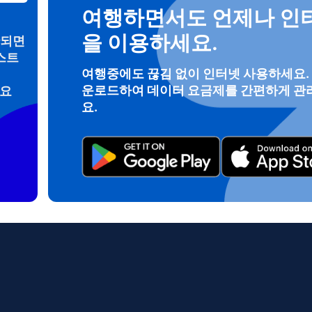
여행하면서도 언제나 인
을 이용하세요.
안되면
스트
로그인 또는 회원가입
여행중에도 끊김 없이 인터넷 사용하세요.
운로드하여 데이터 요금제를 간편하게 관
려요
do I get my eSim?
요.
계정을 계속 이용하거나 몇 초 만에 새로 만드세요.
 your eSIM, start by checking if your device supports eSIM techn
contact your mobile carrier to request an eSIM activation. They w
e you with a QR code or activation details that you can scan or 
r device settings. Once activated, you can enjoy the benefits of 
t needing a physical SIM card!
또는 이메일로 계속하기
일
 선택:
OTP 전송
 선택:
검색