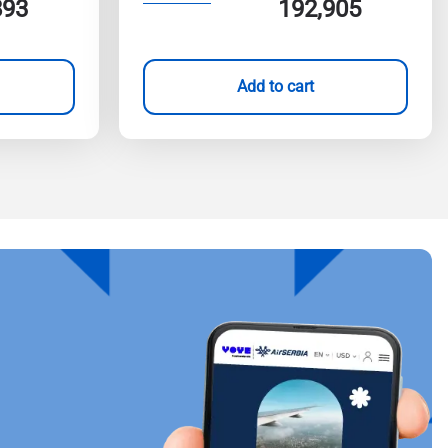
893
192,905
Add to cart