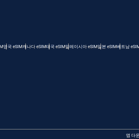
 - 미국 달러
KRW - 한국 원화
nglish
Español
 - 싱가포르 달러
TWD - 신타이비
IM
영국 eSIM
캐나다 eSIM
태국 eSIM
말레이시아 eSIM
일본 eSIM
베트남 eSI
eutsch
简体中文
 - 일본 엔화
EUR - 유로
rançais
العربية
 - 태국 밧
PHP - 필리핀 페소
繁體中文
עברית
 - 인도네시아 루피아
AUD - 오스트레일리아 달러
日本語
한국어
 - 캐나다 달러
GBP - 파운드 스털링
앱 다