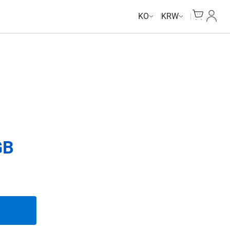
Unlimited Data
Unlimited Data
Unlimited Data
Unlimited Data
Cart
내 계
KO
KRW
GB