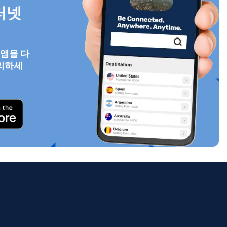
터넷
 앱을 다
팝업 닫기
리하세
ology.
ill
enter
eSIM
팝업 닫기
팝업 닫기