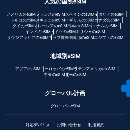
人気の国際eSIM
アメリカのeSIM
フランスのeSIM
スペインのeSIM
イタリアのeSIM
トルコのeSIM
メキシコのeSIM
イギリスのeSIM
カナダのeSIM
タイのeSIM
マレーシアのeSIM
日本のeSIM
ベトナムのeSIM
インドのeSIM
ドイツのeSIM
ギリシャのeSIM
サウジアラビアのeSIM
アラブ首長国連邦のeSIM
エジプトのeSIM
地域別eSIM
アジアのeSIM
ヨーロッパのeSIM
ラテンアメリカのeSIM
中東のeSIM
北米のeSIM
グローバル計画
グローバルeSIM
対応デバイス
お問い合わせ
利用規約