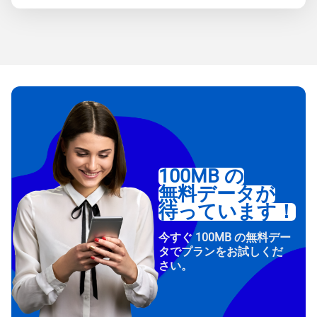
100MB の
無料データが
待っています！
今すぐ 100MB の無料デー
タでプランをお試しくだ
さい。