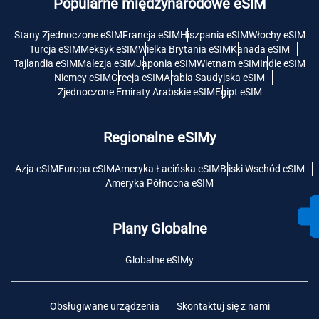
Popularne międzynarodowe eSIM
Stany Zjednoczone eSIM
Francja eSIM
Hiszpania eSIM
Włochy eSIM
Turcja eSIM
Meksyk eSIM
Wielka Brytania eSIM
Kanada eSIM
Tajlandia eSIM
Malezja eSIM
Japonia eSIM
Wietnam eSIM
Indie eSIM
Niemcy eSIM
Grecja eSIM
Arabia Saudyjska eSIM
Zjednoczone Emiraty Arabskie eSIM
Egipt eSIM
Regionalne eSIMy
Azja eSIM
Europa eSIM
Ameryka Łacińska eSIM
Bliski Wschód eSIM
Ameryka Północna eSIM
Plany Globalne
Globalne eSIMy
Obsługiwane urządzenia
Skontaktuj się z nami