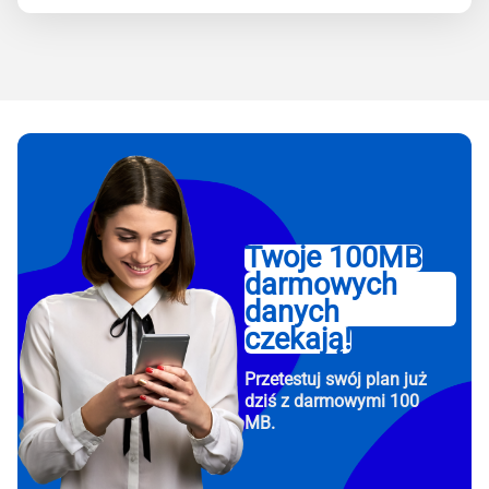
Twoje 100MB
darmowych
danych
czekają!
Przetestuj swój plan już
dziś z darmowymi 100
MB.