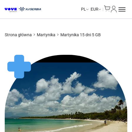
Cart
Moje kon
Unlimited Data
Unlimited Data
Unlimited Data
Unlimited Data
PL
EUR
Strona główna
Martynika
Martynika 15 dni 5 GB