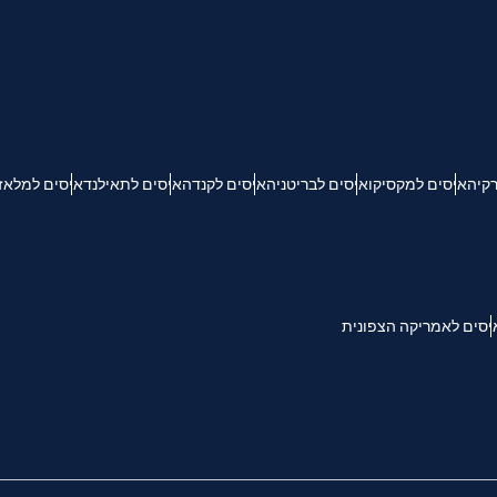
KRW - וון דרום קוריאני
Español
Engli
TWD - דולר טייוואני חדש
רקיה
איסים למקסיקו
איסים לבריטניה
איסים לקנדה
איסים לתאילנד
איסים למלאז
简体中文
Deuts
EUR - יורו
França
العربية
PHP - פזו פיליפיני
יסים לאמריקה הצפונית
繁體中
עברית
AUD - דולר אוסטרלי
한국어
日本
GBP - לירה שטרלינג