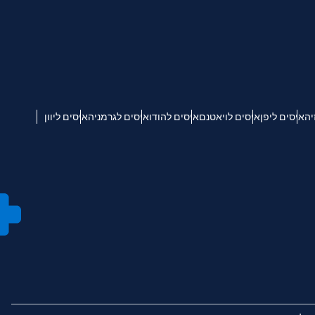
יה
איסים ליפן
איסים לויאטנם
איסים להודו
איסים לגרמניה
איסים ליוון