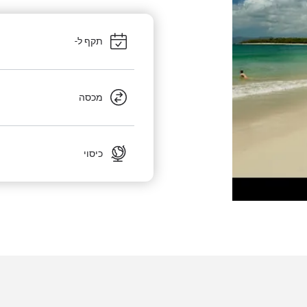
תקף ל-
מכסה
כיסוי