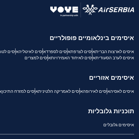
USD - דולר אמריקאי.
sh
איסימים בינלאומיים פופולריים
SGD - דולר סינגפורי
איסים לארצות הברית
איסים לצרפת
איסים לספרד
איסים לאיטליה
איסים לטו
ch
איסים לערב הסעודית
איסים לאיחוד האמירויות
איסים למצרים
JPY - ין יפני
is
איסימים אזוריים
THB - באט תאילנדי
איסים לאסיה
איסים לאירופה
איסים לאמריקה הלטינית
איסים למזרח התיכון
א
文
IDR - רופיה אינדונזית
תוכניות גלובליות
語
איסימים גלובלים
CAD - דולר קנדי