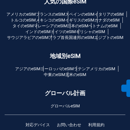
人気の国際eSIM
アメリカのeSIM
フランスのeSIM
スペインのeSIM
イタリアのeSIM
トルコのeSIM
メキシコのeSIM
イギリスのeSIM
カナダのeSIM
タイのeSIM
マレーシアのeSIM
日本のeSIM
ベトナムのeSIM
インドのeSIM
ドイツのeSIM
ギリシャのeSIM
サウジアラビアのeSIM
アラブ首長国連邦のeSIM
エジプトのeSIM
地域別eSIM
アジアのeSIM
ヨーロッパのeSIM
ラテンアメリカのeSIM
中東のeSIM
北米のeSIM
グローバル計画
グローバルeSIM
対応デバイス
お問い合わせ
利用規約