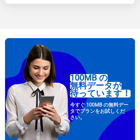
100MB の
無料データが
待っています！
今すぐ 100MB の無料デー
タでプランをお試しくだ
さい。