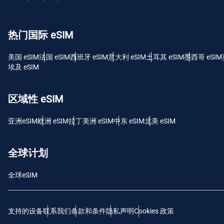
USD
热门国际 eSIM
E
SGD
美国 eSIM
法国 eSIM
西班牙 eSIM
意大利 eSIM
土耳其 eSIM
墨西哥 eSIM
埃及 eSIM
D
JPY 
区域性 eSIM
F
亚洲eSIM
欧洲 eSIM
拉丁美洲 eSIM
中东 eSIM
北美 eSIM
THB
全球计划
IDR
全球eSIM
CAD
支持的设备
联系我们
条款和条件
隐私声明
Cookies 政策
P