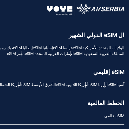
USD - دولار امريكي (الولايات المتحدة).
sh
ال eSIM الدولي الشهير
SGD - الدولار السنغافوري
الولايات المتحدة الأمريكية eSIM
فرنسا eSIM
إسبانيا eSIM
إيطاليا eSIM
ديك رومى M
ch
المملكة العربية السعودية eSIM
الإمارات العربية المتحدة eSIM
مصر eSIM
JPY - ين ياباني
is
eSIM إقليمي
THB - البات التايلندي
آسيا eSIM
أوروبا eSIM
أمريكا اللاتينية eSIM
الشرق الأوسط eSIM
أمريكا الشمالية M
文
IDR - الروبية الاندونيسية
الخطط العالمية
語
eSIM عالمي
CAD - دولار كندي