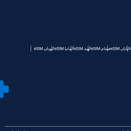
اليابان eSIM
فيتنام eSIM
الهند eSIM
ألمانيا eSIM
اليونان eSIM