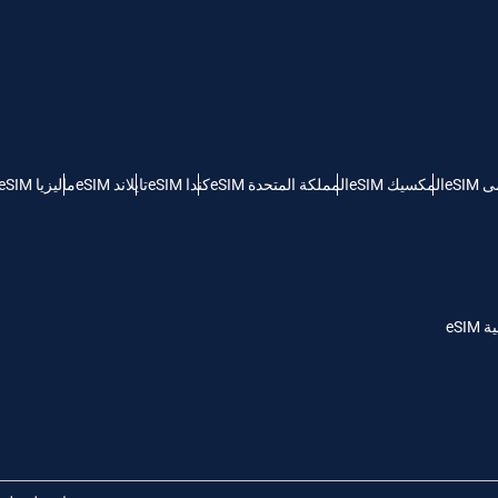
KRW - وون كوريا الجنوبية
Español
Engli
TWD - دولار تايواني جديد
eSI
المكسيك eSIM
المملكة المتحدة eSIM
كندا eSIM
تايلاند eSIM
ماليزيا eSIM
简体中文
Deuts
EUR - يورو
França
العربية
PHP - البيزو الفلبيني
eSI
繁體中
עברית
AUD - دولار استرالي
한국어
日本
GBP - جنيه استرليني