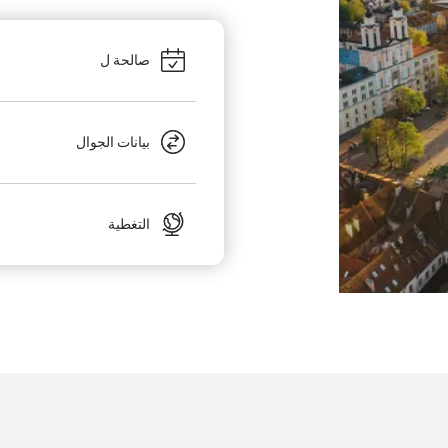
صالحة ل
بيانات الجوال
التغطية