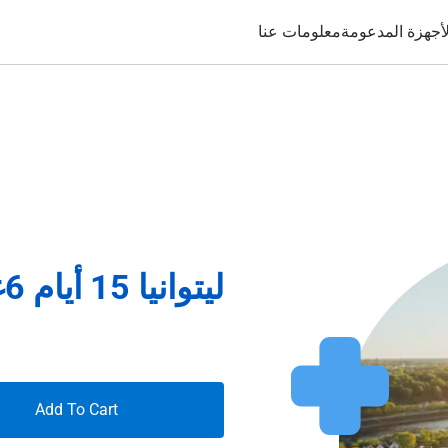
لأجهزة المدعومة
معلومات عنا
ليتوانيا 15 أيام 6غيغابايت
Add To Cart