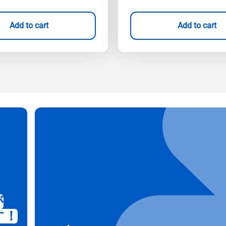
Add to cart
Add to cart
が
す！