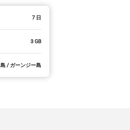
7 日
3 GB
島 / ガーンジー島