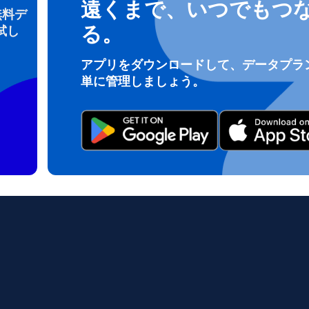
遠くまで、いつでもつ
無料デ
る。
試し
ログインまたは登録
アプリをダウンロードして、データプラ
do I get my eSim?
単に管理しましょう。
アカウントにログインするか、数秒でアカウントを作成してください。
 your eSIM, start by checking if your device supports eSIM techn
contact your mobile carrier to request an eSIM activation. They w
e you with a QR code or activation details that you can scan or 
r device settings. Once activated, you can enjoy the benefits of 
t needing a physical SIM card!
またはメールで続ける
ルアドレス
貨を選択
OTPを送信
語を選択
を検索