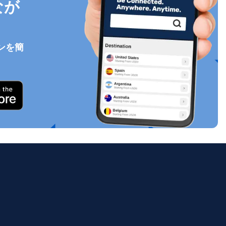
なが
ンを簡
ポップアップを閉じる
ology.
ill
enter
eSIM
ポップアップを閉じる
ポップアップを閉じる