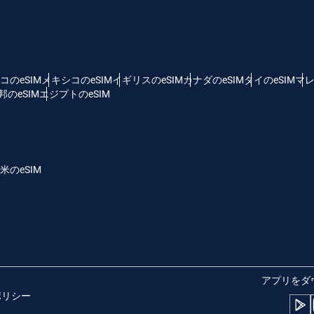
 - 米ドル
KRW - 韓国ウォン
nglish
Español
D - シンガポール・ドル
TWD - 新台湾ドル
コのeSIM
メキシコのeSIM
イギリスのeSIM
カナダのeSIM
タイのeSIM
マレ
のeSIM
エジプトのeSIM
eutsch
简体中文
 - 日本円
EUR - ユーロ
rançais
العربية
米のeSIM
 - タイ・バーツ
PHP - フィリピン・ペソ
繁體中文
עברית
R - インドネシア・ルピア
AUD - 豪ドル
日本語
한국어
 - カナダドル
GBP - ポンド
アプリをダ
ポリシー
olski
Português