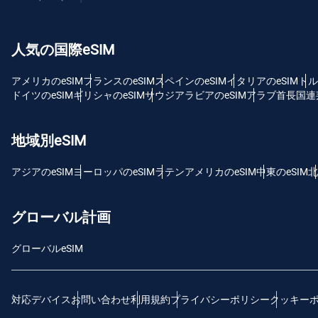
USD
人気の国際eSIM
E
SG
アメリカのeSIM
フランスのeSIM
スペインのeSIM
イタリアのeSIM
トル
ドイツのeSIM
ギリシャのeSIM
サウジアラビアのeSIM
アラブ首長国連邦
D
JPY
地域別eSIM
F
アジアのeSIM
ヨーロッパのeSIM
ラテンアメリカのeSIM
中東のeSIM
北
THB
グローバル計画
ID
グローバルeSIM
CAD
対応デバイス
お問い合わせ
利用規約
プライバシーポリシー
クッキー
P