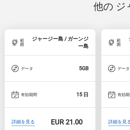
他の ジ
ジャージー島 / ガーンジ
範
範
囲
囲
ー島
5GB
データ
データ
15 日
有効期間
有効期
EUR
21.00
詳細を見る
詳細を見