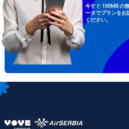
今すぐ 100MB の
ータでプランをお
ください。
How 
To get
Then, 
provid
in you
withou
メー
通
言
通貨