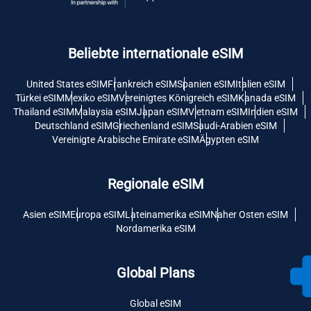
Beliebte internationale eSIM
United States eSIM
Frankreich eSIM
Spanien eSIM
Italien eSIM
Türkei eSIM
Mexiko eSIM
Vereinigtes Königreich eSIM
Kanada eSIM
Thailand eSIM
Malaysia eSIM
Japan eSIM
Vietnam eSIM
Indien eSIM
Deutschland eSIM
Griechenland eSIM
Saudi-Arabien eSIM
Vereinigte Arabische Emirate eSIM
Ägypten eSIM
Regionale eSIM
Asien eSIM
Europa eSIM
Lateinamerika eSIM
Naher Osten eSIM
Nordamerika eSIM
Global Plans
Global eSIM