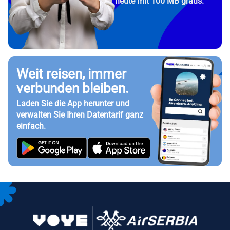
heute mit 100 MB gratis.
Weit reisen, immer
verbunden bleiben.
Laden Sie die App herunter und
verwalten Sie Ihren Datentarif ganz
einfach.