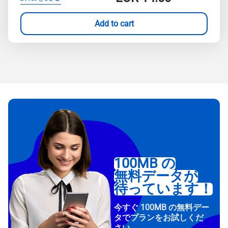
Add to cart
100MB の
無料データが
待っています！
今すぐ 100MB の無料デー
タでプランをお試しくだ
さい。