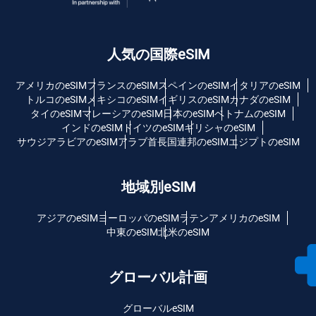
人気の国際eSIM
アメリカのeSIM
フランスのeSIM
スペインのeSIM
イタリアのeSIM
トルコのeSIM
メキシコのeSIM
イギリスのeSIM
カナダのeSIM
タイのeSIM
マレーシアのeSIM
日本のeSIM
ベトナムのeSIM
インドのeSIM
ドイツのeSIM
ギリシャのeSIM
サウジアラビアのeSIM
アラブ首長国連邦のeSIM
エジプトのeSIM
地域別eSIM
アジアのeSIM
ヨーロッパのeSIM
ラテンアメリカのeSIM
中東のeSIM
北米のeSIM
グローバル計画
グローバルeSIM