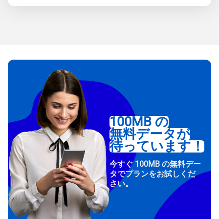
100MB の
無料データが
待っています！
今すぐ 100MB の無料デー
タでプランをお試しくだ
さい。