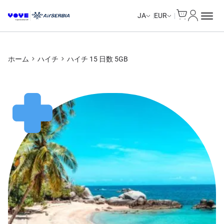
Cart
マイアカ
Unlimited Data
Unlimited Data
Unlimited Data
Unlimited Data
JA
EUR
ホーム
ハイチ
ハイチ 15 日数 5GB