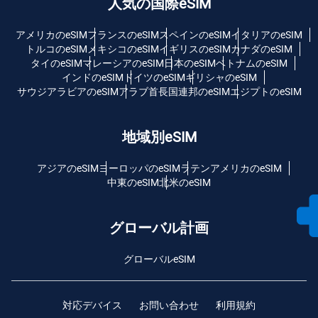
人気の国際eSIM
アメリカのeSIM
フランスのeSIM
スペインのeSIM
イタリアのeSIM
トルコのeSIM
メキシコのeSIM
イギリスのeSIM
カナダのeSIM
タイのeSIM
マレーシアのeSIM
日本のeSIM
ベトナムのeSIM
インドのeSIM
ドイツのeSIM
ギリシャのeSIM
サウジアラビアのeSIM
アラブ首長国連邦のeSIM
エジプトのeSIM
地域別eSIM
アジアのeSIM
ヨーロッパのeSIM
ラテンアメリカのeSIM
中東のeSIM
北米のeSIM
グローバル計画
グローバルeSIM
対応デバイス
お問い合わせ
利用規約