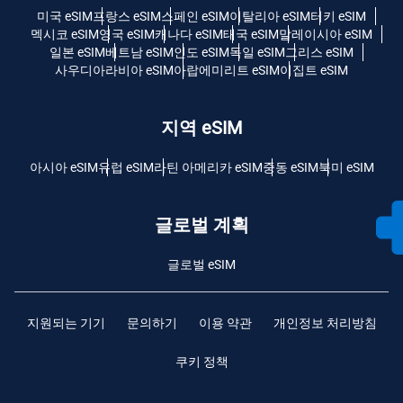
미국 eSIM
프랑스 eSIM
스페인 eSIM
이탈리아 eSIM
터키 eSIM
멕시코 eSIM
영국 eSIM
캐나다 eSIM
태국 eSIM
말레이시아 eSIM
일본 eSIM
베트남 eSIM
인도 eSIM
독일 eSIM
그리스 eSIM
사우디아라비아 eSIM
아랍에미리트 eSIM
이집트 eSIM
지역 eSIM
아시아 eSIM
유럽 ​​eSIM
라틴 아메리카 eSIM
중동 eSIM
북미 eSIM
글로벌 계획
글로벌 eSIM
지원되는 기기
문의하기
이용 약관
개인정보 처리방침
쿠키 정책