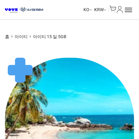
Cart
내 계정
Unlimited Data
Unlimited Data
Unlimited Data
Unlimited Data
KO
KRW
홈
아이티
아이티 15 일 5GB