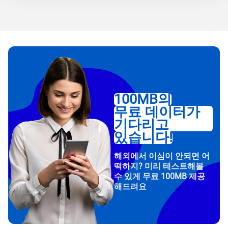
100MB의
무료 데이터가
기다리고
있습니다!
해외에서 이심이 안되면 어
떡하지? 미리 테스트해볼
수 있게 무료 100MB 제공
해드려요