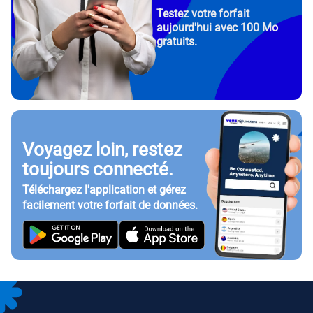
Testez votre forfait
aujourd'hui avec 100 Mo
gratuits.
Voyagez loin, restez
toujours connecté.
Téléchargez l'application et gérez
facilement votre forfait de données.