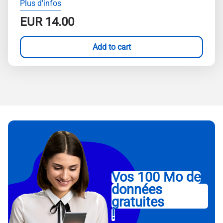
Plus d'infos
EUR
14.00
Add to cart
Vos 100 Mo de
données
gratuites
!