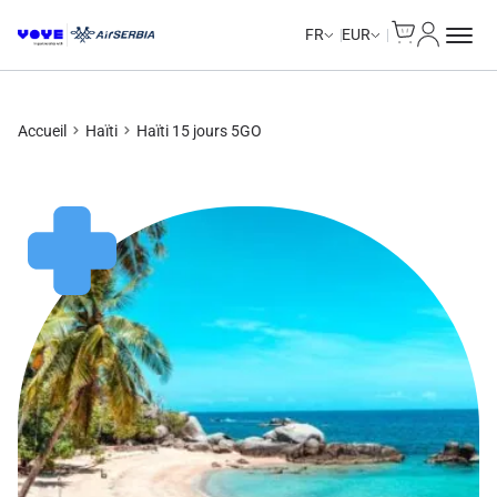
Cart
Mon com
Unlimited Data
Unlimited Data
Unlimited Data
Unlimited Data
FR
EUR
Accueil
Haïti
Haïti 15 jours 5GO