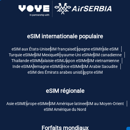
eSIM internationale populaire
eSIM aux États-Unis
eSIM française
Espagne eSIM
Italie eSIM
Turquie eSIM
eSIM Mexique
Royaume-Uni eSIM
eSIM canadienne
Thaïlande eSIM
Malaisie eSIM
Japon eSIM
eSIM vietnamienne
Inde eSIM
Allemagne eSIM
Grèce eSIM
eSIM Arabie Saoudite
eSIM des Émirats arabes unis
Egypte eSIM
eSIM régionale
Asie eSIM
Europe eSIM
eSIM Amérique latine
eSIM au Moyen-Orient
eSIM Amérique du Nord
Forfaits mondiaux