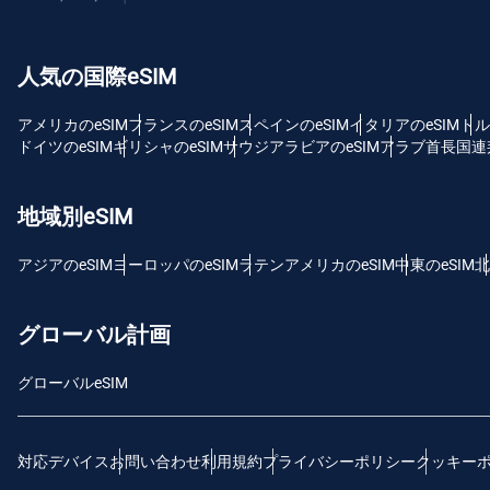
USD
人気の国際eSIM
E
SG
アメリカのeSIM
フランスのeSIM
スペインのeSIM
イタリアのeSIM
トル
ドイツのeSIM
ギリシャのeSIM
サウジアラビアのeSIM
アラブ首長国連邦
D
JPY
地域別eSIM
F
アジアのeSIM
ヨーロッパのeSIM
ラテンアメリカのeSIM
中東のeSIM
北
THB
グローバル計画
ID
グローバルeSIM
CAD
対応デバイス
お問い合わせ
利用規約
プライバシーポリシー
クッキー
P