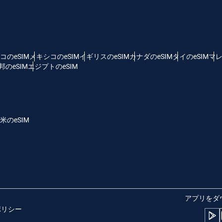
 - 米ドル
KRW - 韓国ウォン
nglish
Español
D - シンガポール・ドル
TWD - 新台湾ドル
コのeSIM
メキシコのeSIM
イギリスのeSIM
カナダのeSIM
タイのeSIM
マレ
のeSIM
エジプトのeSIM
eutsch
简体中文
 - 日本円
EUR - ユーロ
rançais
العربية
米のeSIM
 - タイ・バーツ
PHP - フィリピン・ペソ
繁體中文
עברית
R - インドネシア・ルピア
AUD - 豪ドル
日本語
한국어
 - カナダドル
GBP - ポンド
アプリをダ
ポリシー
olski
Português