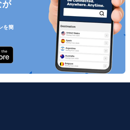
なが
ンを簡
ポップアップを閉じる
ology.
ill
enter
eSIM
ポップアップを閉じる
ポップアップを閉じる