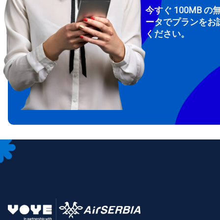
今すぐ 100MB の
ータでプランをお
ください。
How 
To get
Then, 
provid
in you
withou
メー
通
言
通貨