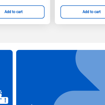
Add to cart
Add to cart
が
す！