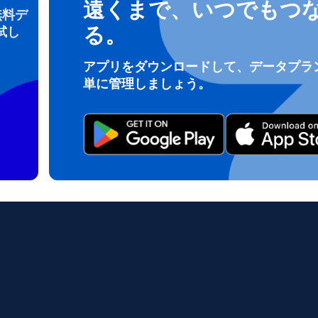
遠くまで、いつでもつ
無料デ
る。
試し
ログインまたは登録
アプリをダウンロードして、データプラ
do I get my eSim?
単に管理しましょう。
アカウントにログインするか、数秒でアカウントを作成してください。
 your eSIM, start by checking if your device supports eSIM techn
contact your mobile carrier to request an eSIM activation. They w
e you with a QR code or activation details that you can scan or 
r device settings. Once activated, you can enjoy the benefits of 
t needing a physical SIM card!
またはメールで続ける
ルアドレス
貨を選択
OTPを送信
語を選択
を検索