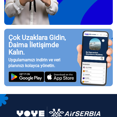
Çok Uzaklara Gidin,
Daima İletişimde
Kalın.
Uygulamamızı indirin ve veri
planınızı kolayca yönetin.