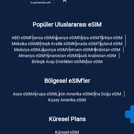
Popüler Uluslararası eSIM
ABD eSIM
Fransa eSIM
İspanya eSIM
İtalya eSIM
Türkiye eSIM
Meksika eSIM
Birleşik Krallık eSIM
Kanada eSIM
Tayland eSIM
Malezya eSIM
Japonya eSIM
Vietnam eSIM
Hindistan eSIM
Almanya eSIM
Yunanistan eSIM
Suudi Arabistan eSIM
Birleşik Arap Emirlikleri eSIM
Mısır eSIM
Bölgesel eSIM'ler
Asya eSIM
Avrupa eSIM
Latin Amerika eSIM
Orta Doğu eSIM
Kuzey Amerika eSIM
Küresel Plans
Küresel eSIM