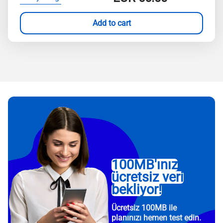
Add to cart
100MB'ınız
ücretsiz veri
bekliyor!
Ücretsiz 100MB ile
planınızı hemen test edin.