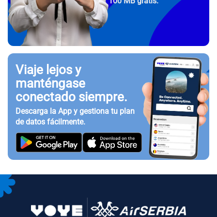
100 MB gratis.
Viaje lejos y
manténgase
conectado siempre.
Descarga la App y gestiona tu plan
de datos fácilmente.