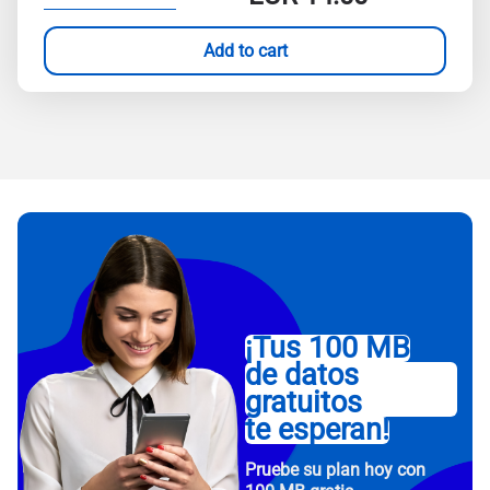
Add to cart
¡Tus 100 MB
de datos
gratuitos
te esperan!
Pruebe su plan hoy con