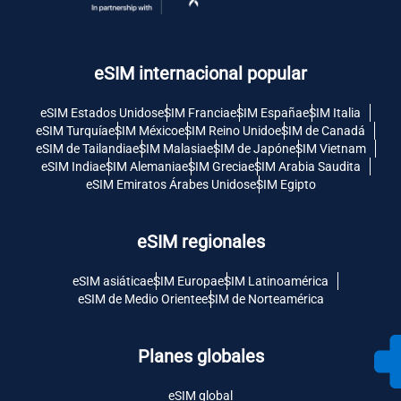
eSIM internacional popular
eSIM Estados Unidos
eSIM Francia
eSIM España
eSIM Italia
eSIM Turquía
eSIM México
eSIM Reino Unido
eSIM de Canadá
eSIM de Tailandia
eSIM Malasia
eSIM de Japón
eSIM Vietnam
eSIM India
eSIM Alemania
eSIM Grecia
eSIM Arabia Saudita
eSIM Emiratos Árabes Unidos
eSIM Egipto
eSIM regionales
eSIM asiática
eSIM Europa
eSIM Latinoamérica
eSIM de Medio Oriente
eSIM de Norteamérica
Planes globales
eSIM global