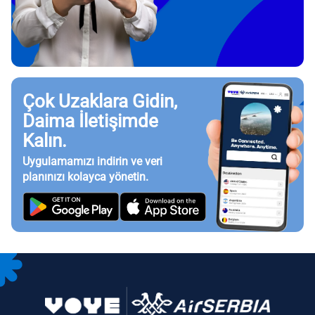
Çok Uzaklara Gidin,
Daima İletişimde
Kalın.
Uygulamamızı indirin ve veri
planınızı kolayca yönetin.