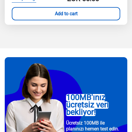
Add to cart
100MB'ınız
ücretsiz veri
bekliyor!
Ücretsiz 100MB ile
planınızı hemen test edin.