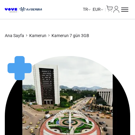
Cart
Hesabım
TR
EUR
Ana Sayfa
Kamerun
Kamerun 7 gün 3GB