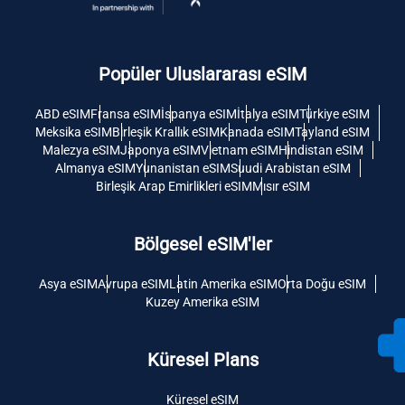
Popüler Uluslararası eSIM
ABD eSIM
Fransa eSIM
İspanya eSIM
İtalya eSIM
Türkiye eSIM
Meksika eSIM
Birleşik Krallık eSIM
Kanada eSIM
Tayland eSIM
Malezya eSIM
Japonya eSIM
Vietnam eSIM
Hindistan eSIM
Almanya eSIM
Yunanistan eSIM
Suudi Arabistan eSIM
Birleşik Arap Emirlikleri eSIM
Mısır eSIM
Bölgesel eSIM'ler
Asya eSIM
Avrupa eSIM
Latin Amerika eSIM
Orta Doğu eSIM
Kuzey Amerika eSIM
Küresel Plans
Küresel eSIM