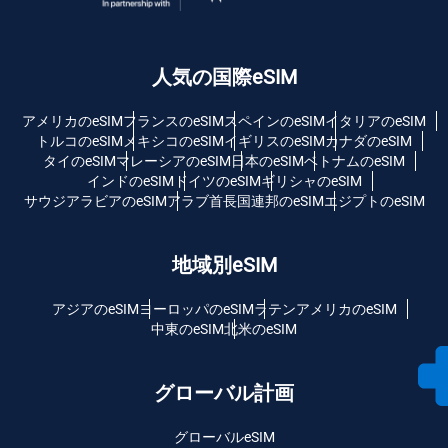
人気の国際eSIM
アメリカのeSIM
フランスのeSIM
スペインのeSIM
イタリアのeSIM
トルコのeSIM
メキシコのeSIM
イギリスのeSIM
カナダのeSIM
タイのeSIM
マレーシアのeSIM
日本のeSIM
ベトナムのeSIM
インドのeSIM
ドイツのeSIM
ギリシャのeSIM
サウジアラビアのeSIM
アラブ首長国連邦のeSIM
エジプトのeSIM
地域別eSIM
アジアのeSIM
ヨーロッパのeSIM
ラテンアメリカのeSIM
中東のeSIM
北米のeSIM
グローバル計画
グローバルeSIM