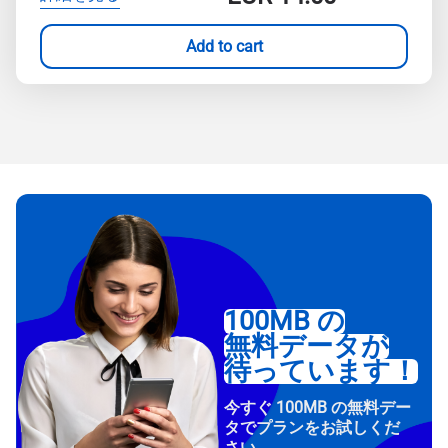
Add to cart
100MB の
無料データが
待っています！
今すぐ 100MB の無料デー
タでプランをお試しくだ
さい。