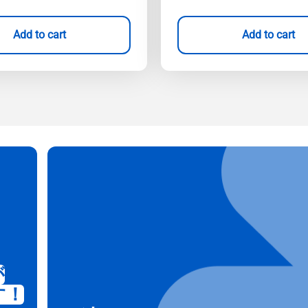
Add to cart
Add to cart
が
す！