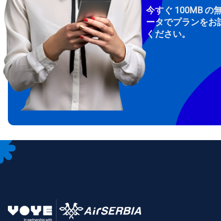
今すぐ 100MB の
ータでプランをお
ください。
How 
To get
Then, 
provid
in you
withou
メー
通
言
通貨