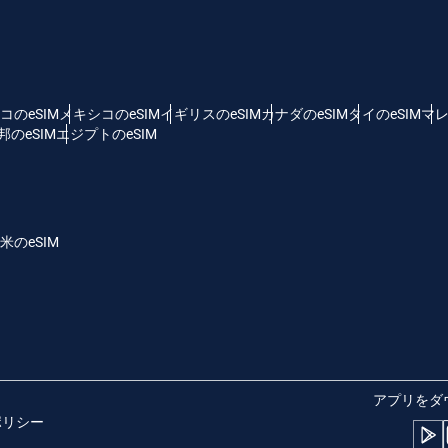
 - 米ドル
KRW - 韓国ウォン
nglish
Español
D - シンガポール・ドル
TWD - 新台湾ドル
コのeSIM
メキシコのeSIM
イギリスのeSIM
カナダのeSIM
タイのeSIM
マレ
のeSIM
エジプトのeSIM
eutsch
简体中文
 - 日本円
EUR - ユーロ
rançais
العربية
米のeSIM
 - タイ・バーツ
PHP - フィリピン・ペソ
繁體中文
עברית
R - インドネシア・ルピア
AUD - 豪ドル
日本語
한국어
 - カナダドル
GBP - ポンド
アプリをダ
ポリシー
olski
Português