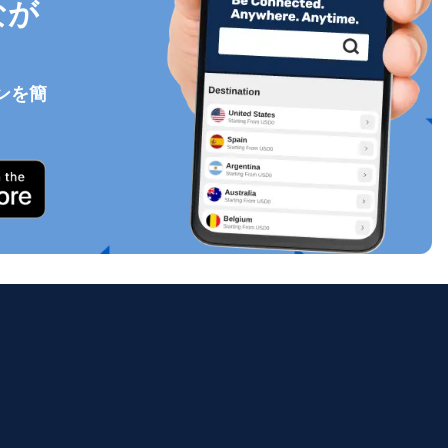
なが
ンを簡
ポップアップを閉じる
ology.
ill
enter
eSIM
ポップアップを閉じる
ポップアップを閉じる