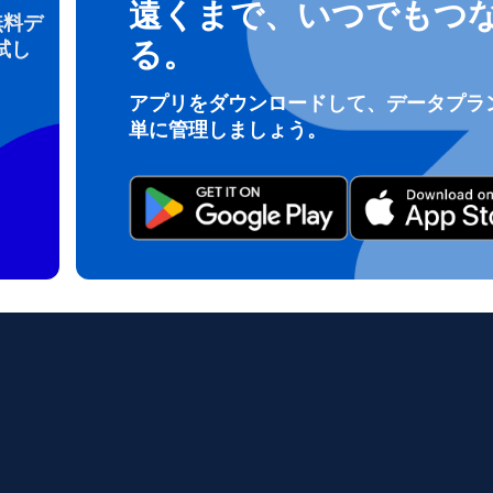
遠くまで、いつでもつ
無料デ
る。
試し
ログインまたは登録
アプリをダウンロードして、データプラ
do I get my eSim?
単に管理しましょう。
アカウントにログインするか、数秒でアカウントを作成してください。
 your eSIM, start by checking if your device supports eSIM techn
contact your mobile carrier to request an eSIM activation. They w
e you with a QR code or activation details that you can scan or 
r device settings. Once activated, you can enjoy the benefits of 
t needing a physical SIM card!
またはメールで続ける
ルアドレス
貨を選択
OTPを送信
語を選択
を検索