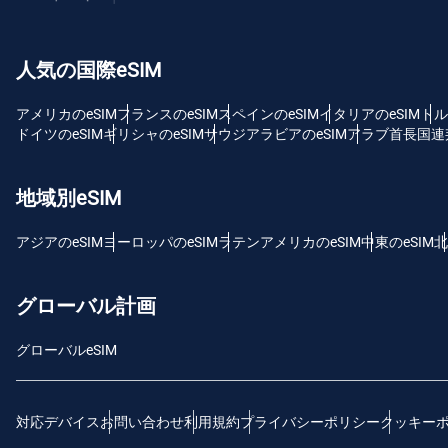
USD
人気の国際eSIM
E
SG
アメリカのeSIM
フランスのeSIM
スペインのeSIM
イタリアのeSIM
トル
ドイツのeSIM
ギリシャのeSIM
サウジアラビアのeSIM
アラブ首長国連邦
D
JPY
地域別eSIM
F
アジアのeSIM
ヨーロッパのeSIM
ラテンアメリカのeSIM
中東のeSIM
北
THB
グローバル計画
ID
グローバルeSIM
CAD
対応デバイス
お問い合わせ
利用規約
プライバシーポリシー
クッキー
P