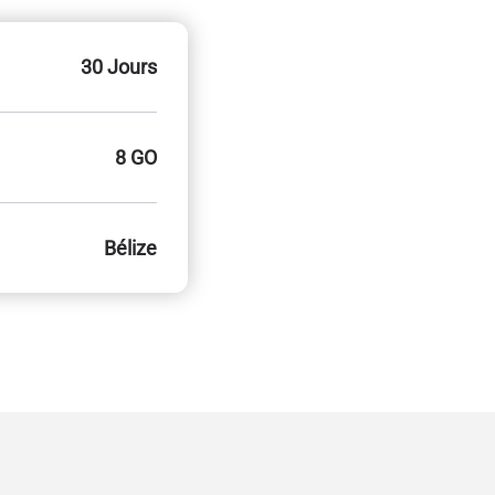
30 Jours
8 GO
Bélize