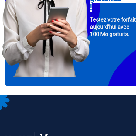
!
Testez votre forfait
aujourd'hui avec
100 Mo gratuits.
How 
To get
Then, 
provid
in you
withou
Adres
Séle
Séle
Devise