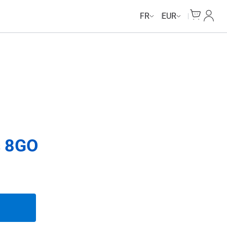
Cart
Mon c
FR
EUR
s 8GO