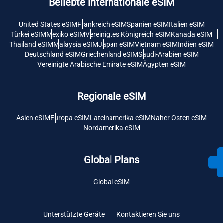
Beliebte internationale eSIM
United States eSIM
Frankreich eSIM
Spanien eSIM
Italien eSIM
Türkei eSIM
Mexiko eSIM
Vereinigtes Königreich eSIM
Kanada eSIM
Thailand eSIM
Malaysia eSIM
Japan eSIM
Vietnam eSIM
Indien eSIM
Deutschland eSIM
Griechenland eSIM
Saudi-Arabien eSIM
Vereinigte Arabische Emirate eSIM
Ägypten eSIM
Regionale eSIM
Asien eSIM
Europa eSIM
Lateinamerika eSIM
Naher Osten eSIM
Nordamerika eSIM
Global Plans
Global eSIM
Unterstützte Geräte
Kontaktieren Sie uns