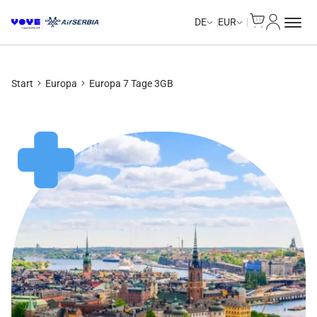
Cart
Mein Kon
Unlimited Data
Unlimited Data
Unlimited Data
Unlimited Data
DE
EUR
Start
Europa
Europa 7 Tage 3GB