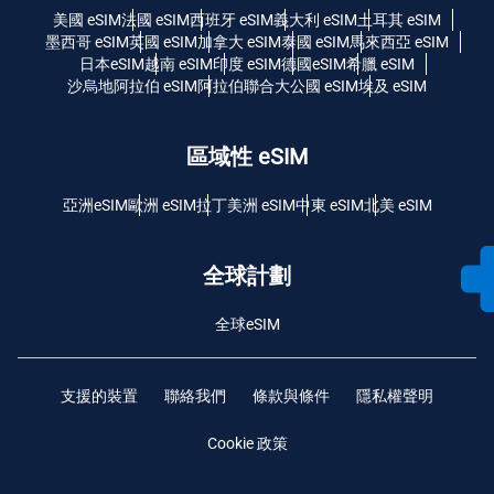
美國 eSIM
法國 eSIM
西班牙 eSIM
義大利 eSIM
土耳其 eSIM
墨西哥 eSIM
英國 eSIM
加拿大 eSIM
泰國 eSIM
馬來西亞 eSIM
日本eSIM
越南 eSIM
印度 eSIM
德國eSIM
希臘 eSIM
沙烏地阿拉伯 eSIM
阿拉伯聯合大公國 eSIM
埃及 eSIM
區域性 eSIM
亞洲eSIM
歐洲 eSIM
拉丁美洲 eSIM
中東 eSIM
北美 eSIM
全球計劃
全球eSIM
支援的裝置
聯絡我們
條款與條件
隱私權聲明
Cookie 政策