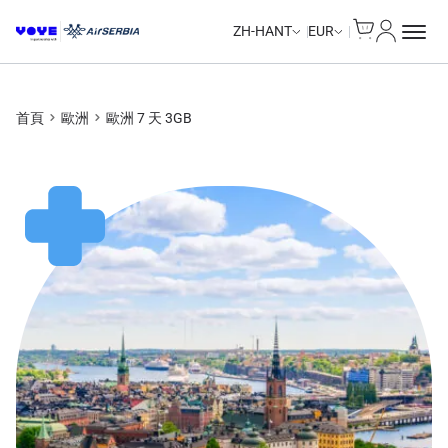
Cart
我的帳戶
Unlimited Data
Unlimited Data
Unlimited Data
Unlimited Data
ZH-HANT
EUR
首頁
歐洲
歐洲 7 天 3GB