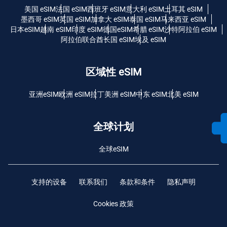
美国 eSIM
法国 eSIM
西班牙 eSIM
意大利 eSIM
土耳其 eSIM
墨西哥 eSIM
英国 eSIM
加拿大 eSIM
泰国 eSIM
马来西亚 eSIM
日本eSIM
越南 eSIM
印度 eSIM
德国eSIM
希腊 eSIM
沙特阿拉伯 eSIM
阿拉伯联合酋长国 eSIM
埃及 eSIM
区域性 eSIM
亚洲eSIM
欧洲 eSIM
拉丁美洲 eSIM
中东 eSIM
北美 eSIM
全球计划
全球eSIM
支持的设备
联系我们
条款和条件
隐私声明
Cookies 政策