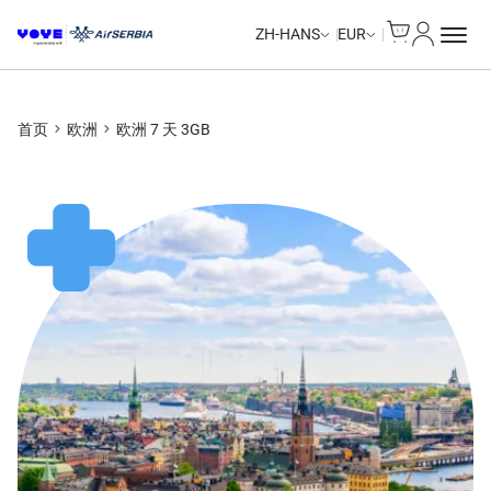
Cart
我的账户
Unlimited Data
Unlimited Data
Unlimited Data
Unlimited Data
ZH-HANS
EUR
首页
欧洲
欧洲 7 天 3GB