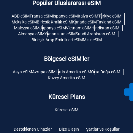
Popüler Uluslararası eSIM
ABD eSIM
Fransa eSIM
İspanya eSIM
İtalya eSIM
Türkiye eSIM
Meksika eSIM
Birleşik Krallık eSIM
Kanada eSIM
Tayland eSIM
Malezya eSIM
Japonya eSIM
Vietnam eSIM
Hindistan eSIM
Almanya eSIM
Yunanistan eSIM
Suudi Arabistan eSIM
Birleşik Arap Emirlikleri eSIM
Mısır eSIM
Bölgesel eSIM'ler
Asya eSIM
Avrupa eSIM
Latin Amerika eSIM
Orta Doğu eSIM
Kuzey Amerika eSIM
Küresel Plans
Küresel eSIM
Desteklenen Cihazlar
Bize Ulaşın
Şartlar ve Koşullar