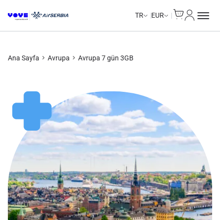
Cart
Hesabım
Unlimited Data
Unlimited Data
Unlimited Data
Unlimited Data
TR
EUR
Ana Sayfa
Avrupa
Avrupa 7 gün 3GB