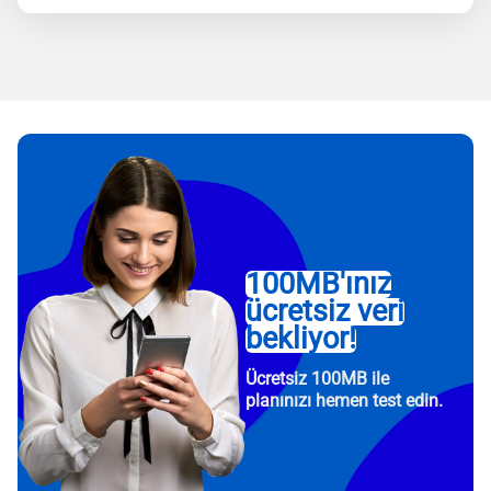
100MB'ınız
ücretsiz veri
bekliyor!
Ücretsiz 100MB ile
planınızı hemen test edin.