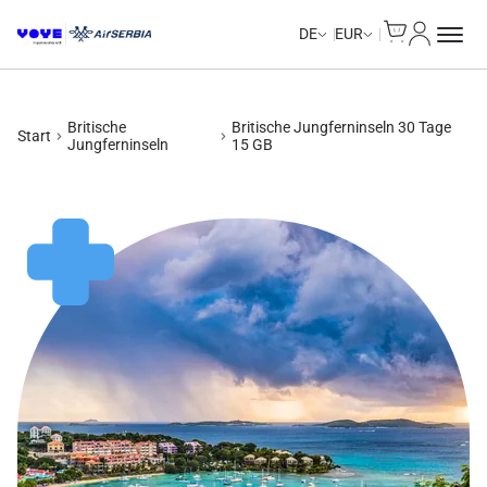
Cart
Mein Kon
Unlimited Data
Unlimited Data
Unlimited Data
Unlimited Data
DE
EUR
Britische
Britische Jungferninseln 30 Tage
Start
Jungferninseln
15 GB