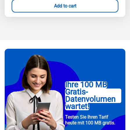
Add to cart
Ihre 100 MB
Gratis-
Datenvolumen
wartet!
Testen Sie Ihren Tarif
heute mit 100 MB gratis.