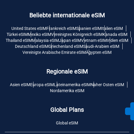
Beliebte internationale eSIM
United States eSIM
Frankreich eSIM
Spanien eSIM
Italien eSIM
Türkei eSIM
Mexiko eSIM
Vereinigtes Königreich eSIM
Kanada eSIM
Thailand eSIM
Malaysia eSIM
Japan eSIM
Vietnam eSIM
Indien eSIM
Deutschland eSIM
Griechenland eSIM
Saudi-Arabien eSIM
Vereinigte Arabische Emirate eSIM
Ägypten eSIM
Regionale eSIM
Asien eSIM
Europa eSIM
Lateinamerika eSIM
Naher Osten eSIM
Nordamerika eSIM
Global Plans
Global eSIM