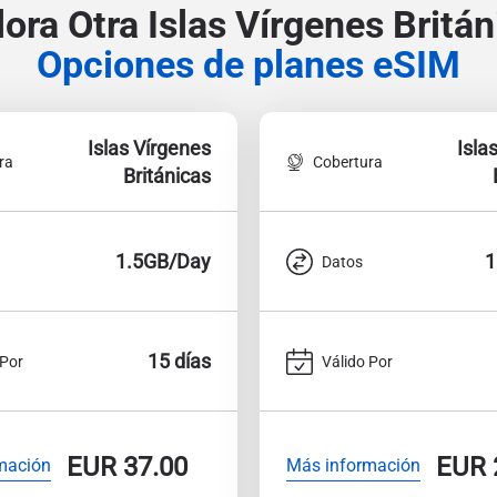
lora Otra Islas Vírgenes Britán
Opciones de planes eSIM
Islas Vírgenes
Isla
ra
Cobertura
Británicas
1.5GB/Day
1
Datos
15 días
 Por
Válido Por
EUR
37.00
EUR
mación
Más información