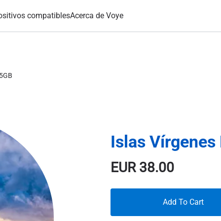
ositivos compatibles
Acerca de Voye
15GB
Islas Vírgenes
EUR
38.00
Add To Cart