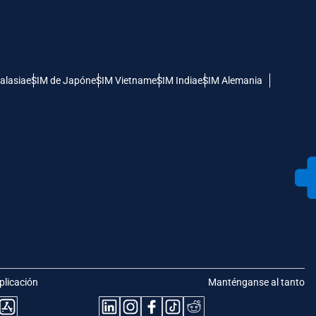
alasia
eSIM de Japón
eSIM Vietnam
eSIM India
eSIM Alemania
plicación
Manténganse al tanto