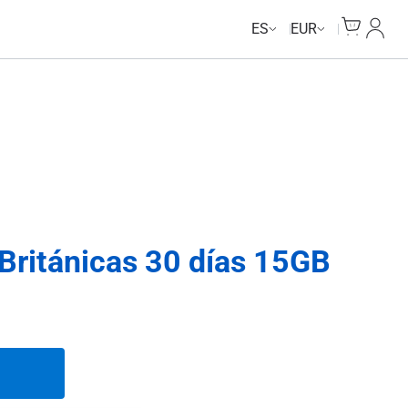
Unlimited Data
Unlimited Data
Unlimited Data
Unlimited Data
Cart
Mi Cu
ES
EUR
 Británicas 30 días 15GB