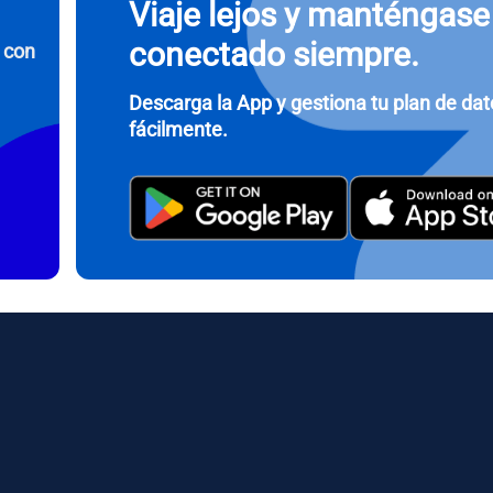
Viaje lejos y manténgase
conectado siempre.
 con
Iniciar sesión o registrarse
Descarga la App y gestiona tu plan de da
do I get my eSim?
fácilmente.
Continúa con tu cuenta o crea una en segundos.
 your eSIM, start by checking if your device supports eSIM techn
contact your mobile carrier to request an eSIM activation. They w
e you with a QR code or activation details that you can scan or 
r device settings. Once activated, you can enjoy the benefits of 
t needing a physical SIM card!
o continúa con tu correo electrónico
o electrónico
ccionar divisa:
Enviar OTP
eccionar idioma:
r moneda