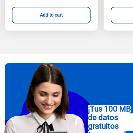
Add to cart
¡Tus 100 MB
de datos
gratuitos