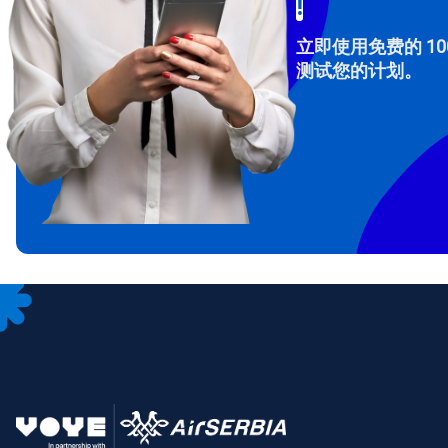
!
立即使用免费的 10
测试您的计划。
How 
To get
Then, 
provid
in you
withou
电子
选
选
搜索