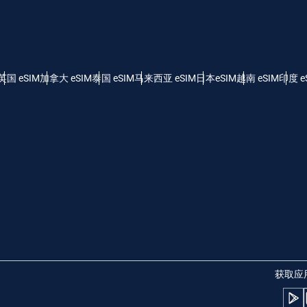
 - 美元
KRW - 南非兰特 (R)
nglish
Español
 - 新加坡元（S$）
TWD - 新台币
英国 eSIM
加拿大 eSIM
泰国 eSIM
马来西亚 eSIM
日本eSIM
越南 eSIM
印度 e
eutsch
简体中文
- 日元 (¥)
EUR - 欧元
rançais
العربية
 - 泰铢
PHP - 菲律宾比索
繁體中文
עברית
 - 印尼盾
AUD - 澳元（$）
日本語
한국어
 - 加元（$）
GBP - 英镑 (£)
获取应
olski
Português