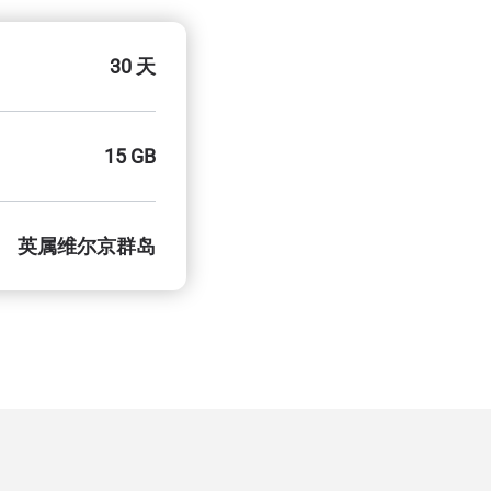
30 天
15 GB
英属维尔京群岛