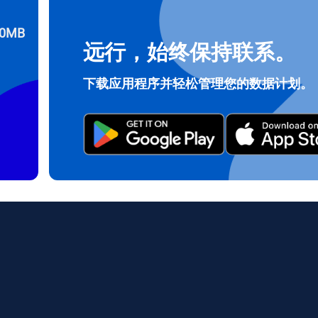
0MB
远行，始终保持联系。
登录或注册
do I get my eSim?
下载应用程序并轻松管理您的数据计划。
继续访问您的账户或在几秒钟内创建一个新账户。
 your eSIM, start by checking if your device supports eSIM techn
contact your mobile carrier to request an eSIM activation. They w
e you with a QR code or activation details that you can scan or 
r device settings. Once activated, you can enjoy the benefits of 
t needing a physical SIM card!
或使用电子邮件继续
邮件
择货币：
发送验证码
择语言：
货币