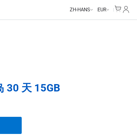
Unlimited Data
Unlimited Data
Unlimited Data
Unlimited Data
Cart
我的
ZH-HANS
EUR
0 天 15GB