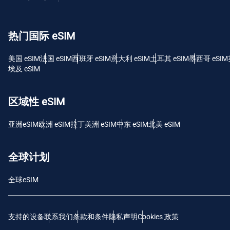
USD
热门国际 eSIM
E
SGD
美国 eSIM
法国 eSIM
西班牙 eSIM
意大利 eSIM
土耳其 eSIM
墨西哥 eSIM
埃及 eSIM
D
JPY 
区域性 eSIM
F
亚洲eSIM
欧洲 eSIM
拉丁美洲 eSIM
中东 eSIM
北美 eSIM
THB
全球计划
IDR
全球eSIM
CAD
支持的设备
联系我们
条款和条件
隐私声明
Cookies 政策
P