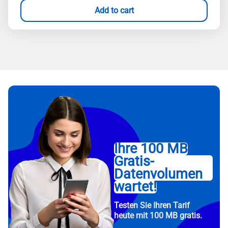
Add to cart
Ihre 100 MB
Gratis-
Datenvolumen
wartet!
Testen Sie Ihren Tarif
heute mit 100 MB gratis.