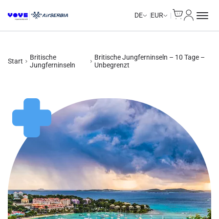
Cart
Mein Kon
Unlimited Data
Unlimited Data
Unlimited Data
Unlimited Data
DE
EUR
Britische
Britische Jungferninseln – 10 Tage –
Start
Jungferninseln
Unbegrenzt