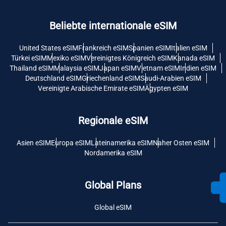
Beliebte internationale eSIM
United States eSIM
Frankreich eSIM
Spanien eSIM
Italien eSIM
Türkei eSIM
Mexiko eSIM
Vereinigtes Königreich eSIM
Kanada eSIM
Thailand eSIM
Malaysia eSIM
Japan eSIM
Vietnam eSIM
Indien eSIM
Deutschland eSIM
Griechenland eSIM
Saudi-Arabien eSIM
Vereinigte Arabische Emirate eSIM
Ägypten eSIM
Regionale eSIM
Asien eSIM
Europa eSIM
Lateinamerika eSIM
Naher Osten eSIM
Nordamerika eSIM
Global Plans
Global eSIM