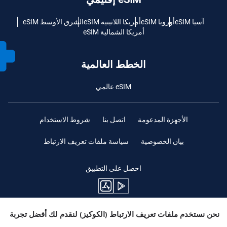
آسيا eSIM
أوروبا eSIM
أمريكا اللاتينية eSIM
الشرق الأوسط eSIM
أمريكا الشمالية eSIM
الخطط العالمية
eSIM عالمي
الأجهزة المدعومة
اتصل بنا
شروط الاستخدام
بيان الخصوصية
سياسة ملفات تعريف الارتباط
احصل على التطبيق
نحن نستخدم ملفات تعريف الارتباط (الكوكيز) لنقدم لك أفضل تجربة
ابقوا متابعين