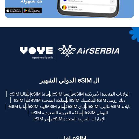
بك بسهولة.
ال eSIM الدولي الشهير
الولايات المتحدة الأمريكية eSIM
فرنسا eSIM
إسبانيا eSIM
إيطاليا eSIM
ديك رومى eSIM
المكسيك eSIM
المملكة المتحدة eSIM
كندا eSIM
تايلاند eSIM
ماليزيا eSIM
اليابان eSIM
فيتنام eSIM
الهند eSIM
ألمانيا eSIM
اليونان eSIM
المملكة العربية السعودية eSIM
الإمارات العربية المتحدة eSIM
مصر eSIM
eSIM إقليمي