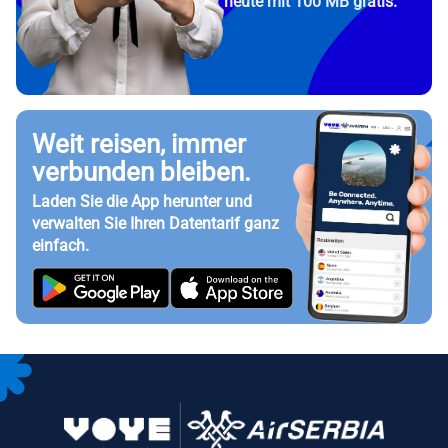
heute mit 100 MB gratis.
Weit reisen, immer
verbunden bleiben.
Laden Sie die App herunter und
verwalten Sie Ihren Datentarif ganz
einfach.