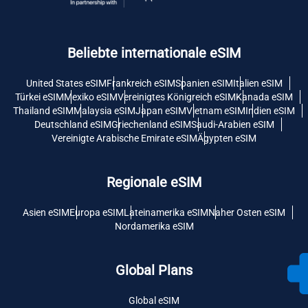
Beliebte internationale eSIM
United States eSIM
Frankreich eSIM
Spanien eSIM
Italien eSIM
Türkei eSIM
Mexiko eSIM
Vereinigtes Königreich eSIM
Kanada eSIM
Thailand eSIM
Malaysia eSIM
Japan eSIM
Vietnam eSIM
Indien eSIM
Deutschland eSIM
Griechenland eSIM
Saudi-Arabien eSIM
Vereinigte Arabische Emirate eSIM
Ägypten eSIM
Regionale eSIM
Asien eSIM
Europa eSIM
Lateinamerika eSIM
Naher Osten eSIM
Nordamerika eSIM
Global Plans
Global eSIM