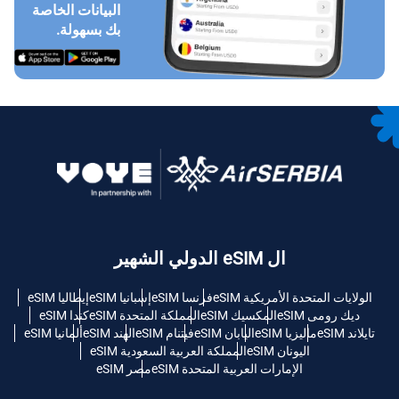
البيانات الخاصة
بك بسهولة.
ال eSIM الدولي الشهير
الولايات المتحدة الأمريكية eSIM
فرنسا eSIM
إسبانيا eSIM
إيطاليا eSIM
ديك رومى eSIM
المكسيك eSIM
المملكة المتحدة eSIM
كندا eSIM
تايلاند eSIM
ماليزيا eSIM
اليابان eSIM
فيتنام eSIM
الهند eSIM
ألمانيا eSIM
اليونان eSIM
المملكة العربية السعودية eSIM
الإمارات العربية المتحدة eSIM
مصر eSIM