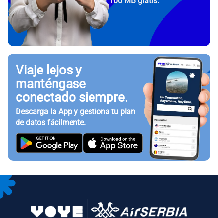
100 MB gratis.
Viaje lejos y
manténgase
conectado siempre.
Descarga la App y gestiona tu plan
de datos fácilmente.