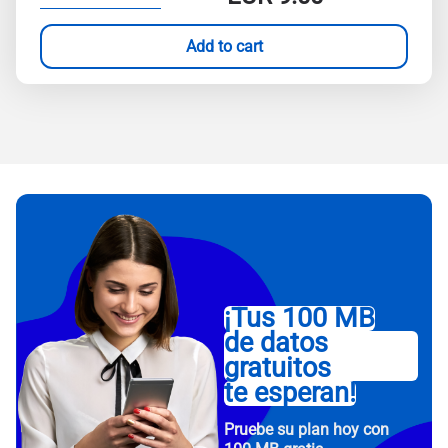
Add to cart
¡Tus 100 MB
de datos
gratuitos
te esperan!
Pruebe su plan hoy con