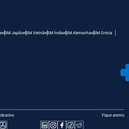
a
eSIM Japão
eSIM Vietnã
eSIM Índia
eSIM Alemanha
eSIM Grécia
plicativo
Fique atento