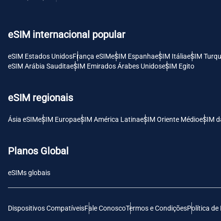
USD 
eSIM internacional popular
E
SGD 
eSIM Estados Unidos
França eSIM
eSIM Espanha
eSIM Itália
eSIM Turqu
eSIM Arábia Saudita
eSIM Emirados Árabes Unidos
eSIM Egito
D
JPY 
eSIM regionais
F
Ásia eSIM
eSIM Europa
eSIM América Latina
eSIM Oriente Médio
eSIM d
THB 
Planos Global
IDR 
eSIMs globais
CAD 
Dispositivos Compatíveis
Fale Conosco
Termos e Condições
Política de
P