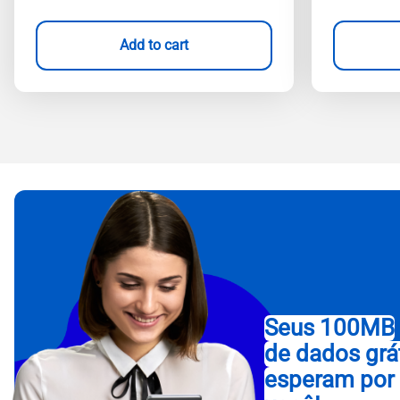
Add to cart
Seus 100MB
de dados grá
esperam por