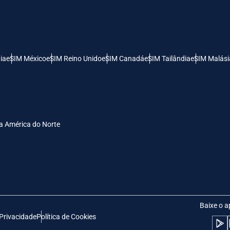
- Dólar Dos Estados Unidos (EUA)
KRW - Won Da Coréia Do Sul
nglish
Español
- Dólar De Singapura
TWD - Novo Dólar Taiwanês
ia
eSIM México
eSIM Reino Unido
eSIM Canadá
eSIM Tailândia
eSIM Malási
eutsch
简体中文
- Yen Japonês
EUR - Euro
rançais
العربية
a América do Norte
- Baht Tailandês
PHP - Peso Filipino
繁體中文
עברית
- Rúpia Indonésia
AUD - Dólar Australiano
日本語
한국어
- Dólar Canadense
GBP - Libra Esterlina
Baixe o a
 Privacidade
Política de Cookies
olski
Português