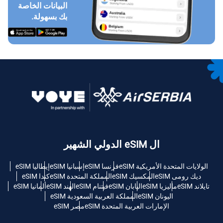
البيانات الخاصة
بك بسهولة.
ال eSIM الدولي الشهير
الولايات المتحدة الأمريكية eSIM
فرنسا eSIM
إسبانيا eSIM
إيطاليا eSIM
ديك رومى eSIM
المكسيك eSIM
المملكة المتحدة eSIM
كندا eSIM
تايلاند eSIM
ماليزيا eSIM
اليابان eSIM
فيتنام eSIM
الهند eSIM
ألمانيا eSIM
اليونان eSIM
المملكة العربية السعودية eSIM
الإمارات العربية المتحدة eSIM
مصر eSIM