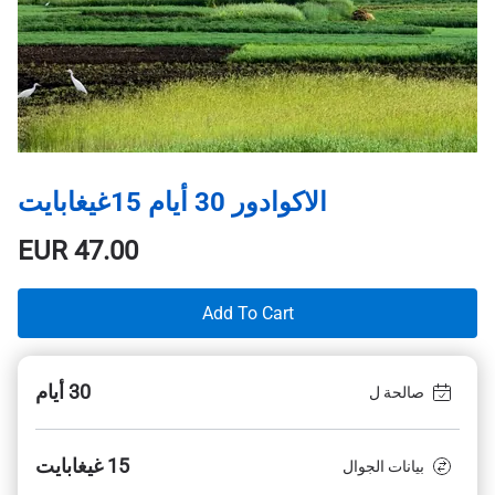
الاكوادور 30 أيام 15غيغابايت
EUR
47.00
Add To Cart
30 أيام
صالحة ل
15 غيغابايت
بيانات الجوال