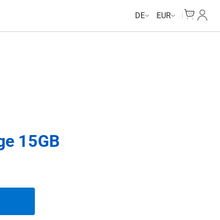
Cart
Mein 
DE
EUR
age 15GB