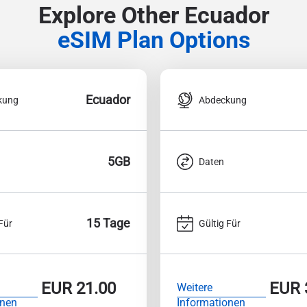
Explore Other Ecuador
eSIM Plan Options
Ecuador
kung
Abdeckung
5GB
Daten
15 Tage
Für
Gültig Für
EUR
21.00
EUR
Weitere
onen
Informationen