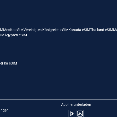
 Vereinigte Staaten (US) Dollar
KRW - Südkoreanischer Won
nglish
Español
- Singapur-Dollar
TWD - Neuer Taiwan-Dollar
IM
Mexiko eSIM
Vereinigtes Königreich eSIM
Kanada eSIM
Thailand eSIM
Ma
SIM
Ägypten eSIM
eutsch
简体中文
- Japanischer Yen
EUR - Euro
rançais
العربية
erika eSIM
- Thailändischer Baht
PHP - Philippinischer Peso
繁體中文
עברית
- Indonesische Rupiah
AUD - Australischer Dollar
日本語
한국어
- Kanadischer Dollar
GBP - Pfund Sterling
App herunterladen
ungen
olski
Português