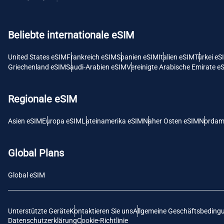
USD -
Beliebte internationale eSIM
E
SGD 
United States eSIM
Frankreich eSIM
Spanien eSIM
Italien eSIM
Türkei eS
Griechenland eSIM
Saudi-Arabien eSIM
Vereinigte Arabische Emirate e
D
JPY 
Regionale eSIM
F
Asien eSIM
Europa eSIM
Lateinamerika eSIM
Naher Osten eSIM
Nordam
THB 
Global Plans
IDR 
Global eSIM
CAD 
Unterstützte Geräte
Kontaktieren Sie uns
Allgemeine Geschäftsbeding
P
Datenschutzerklärung
Cookie-Richtlinie