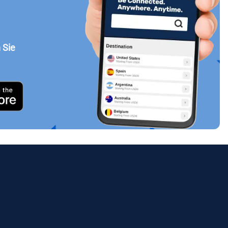
 Sie
Popup schließen
ues.
ology.
ill
enter
eSIM
Popup schließen
Popup schließen