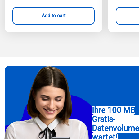
Add to cart
Ihre 100 MB
Gratis-
Datenvolum
wartet!