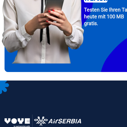
Testen Sie Ihren Ta
heute mit 100 MB
gratis.
How 
Fah
To get
Then, 
provid
in you
withou
E-Mai
Wäh
Spr
Währu