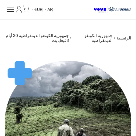
Cart
حسابي
EUR
AR
جمهورية الكونغو
جمهورية الكونغو الديمقراطية 30 أيام
الرئيسية
الديمقراطية
8غيغابايت