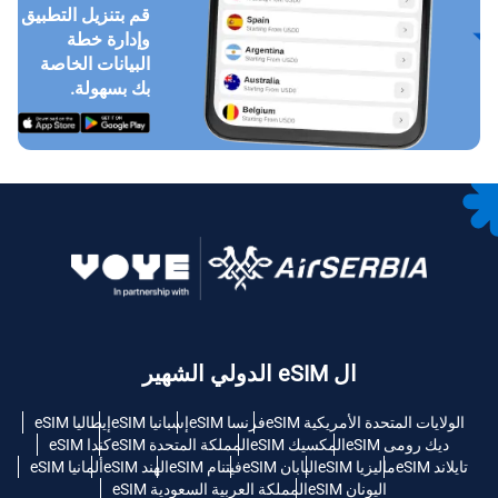
قم بتنزيل التطبيق
وإدارة خطة
البيانات الخاصة
بك بسهولة.
ال eSIM الدولي الشهير
الولايات المتحدة الأمريكية eSIM
فرنسا eSIM
إسبانيا eSIM
إيطاليا eSIM
ديك رومى eSIM
المكسيك eSIM
المملكة المتحدة eSIM
كندا eSIM
تايلاند eSIM
ماليزيا eSIM
اليابان eSIM
فيتنام eSIM
الهند eSIM
ألمانيا eSIM
اليونان eSIM
المملكة العربية السعودية eSIM