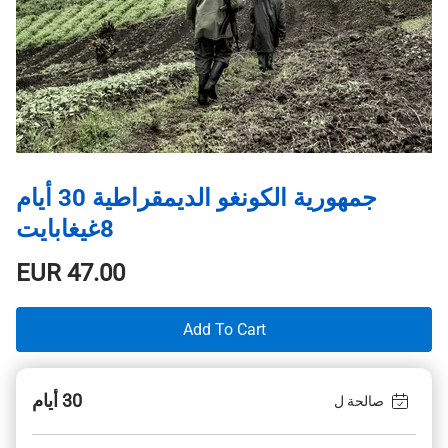
جمهورية الكونغو الديمقراطية 30 أيام
8غيغابايت
EUR
47.00
Add To Cart
30 أيام
صالحة ل