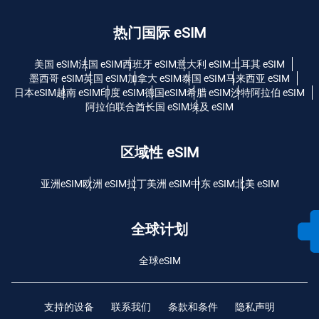
热门国际 eSIM
美国 eSIM
法国 eSIM
西班牙 eSIM
意大利 eSIM
土耳其 eSIM
墨西哥 eSIM
英国 eSIM
加拿大 eSIM
泰国 eSIM
马来西亚 eSIM
日本eSIM
越南 eSIM
印度 eSIM
德国eSIM
希腊 eSIM
沙特阿拉伯 eSIM
阿拉伯联合酋长国 eSIM
埃及 eSIM
区域性 eSIM
亚洲eSIM
欧洲 eSIM
拉丁美洲 eSIM
中东 eSIM
北美 eSIM
全球计划
全球eSIM
支持的设备
联系我们
条款和条件
隐私声明