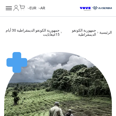
Cart
حسابي
EUR
AR
جمهورية الكونغو
جمهورية الكونغو الديمقراطية 30 أيام
الرئيسية
الديمقراطية
15غيغابايت