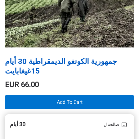
جمهورية الكونغو الديمقراطية 30 أيام
15غيغابايت
EUR
66.00
Add To Cart
30 أيام
صالحة ل