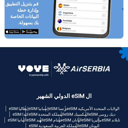
قم بتنزيل التطبيق
وإدارة خطة
البيانات الخاصة
بك بسهولة.
ال eSIM الدولي الشهير
الولايات المتحدة الأمريكية eSIM
فرنسا eSIM
إسبانيا eSIM
إيطاليا eSIM
ديك رومى eSIM
المكسيك eSIM
المملكة المتحدة eSIM
كندا eSIM
تايلاند eSIM
ماليزيا eSIM
اليابان eSIM
فيتنام eSIM
الهند eSIM
ألمانيا eSIM
اليونان eSIM
المملكة العربية السعودية eSIM