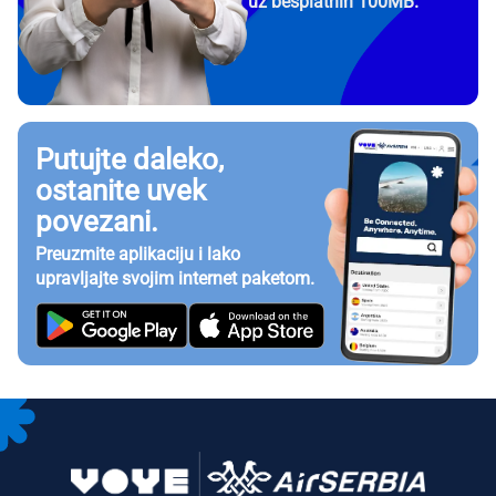
uz besplatnih 100MB.
Putujte daleko,
ostanite uvek
povezani.
Preuzmite aplikaciju i lako
upravljajte svojim internet paketom.