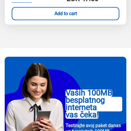
Add to cart
Vaših 100MB
besplatnog
interneta
vas čeka!
Testirajte svoj paket danas