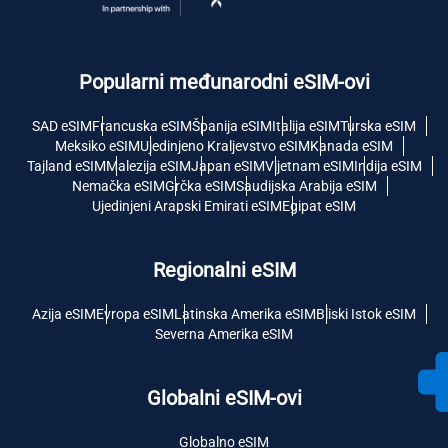
Popularni međunarodni eSIM-ovi
SAD eSIM
Francuska eSIM
Španija eSIM
Italija eSIM
Turska eSIM
Meksiko eSIM
Ujedinjeno Kraljevstvo eSIM
Kanada eSIM
Tajland eSIM
Malezija eSIM
Japan eSIM
Vijetnam eSIM
Indija eSIM
Nemačka eSIM
Grčka eSIM
Saudijska Arabija eSIM
Ujedinjeni Arapski Emirati eSIM
Egipat eSIM
Regionalni eSIM
Azija eSIM
Evropa eSIM
Latinska Amerika eSIM
Bliski Istok eSIM
Severna Amerika eSIM
Globalni eSIM-ovi
Globalno eSIM