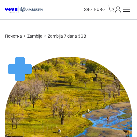
Cart
Moj nalo
SR
EUR
Почетна
Zambija
Zambija 7 dana 3GB