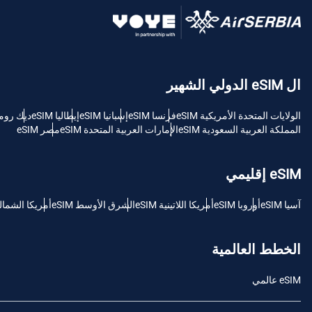
USD - دولار امريكي (الولايات المتحدة).
sh
ال eSIM الدولي الشهير
SGD - الدولار السنغافوري
الولايات المتحدة الأمريكية eSIM
فرنسا eSIM
إسبانيا eSIM
إيطاليا eSIM
ديك رومى M
ch
المملكة العربية السعودية eSIM
الإمارات العربية المتحدة eSIM
مصر eSIM
JPY - ين ياباني
is
eSIM إقليمي
THB - البات التايلندي
آسيا eSIM
أوروبا eSIM
أمريكا اللاتينية eSIM
الشرق الأوسط eSIM
أمريكا الشمالية M
文
IDR - الروبية الاندونيسية
الخطط العالمية
語
eSIM عالمي
CAD - دولار كندي