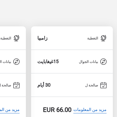
زامبيا
التغطية
التغطية
15غيغابايت
بيانات الجوال
بيانات ا
30 أيام
صالحة ل
صالحة ل
EUR
66.00
مزيد من المعلومات
مزيد من الم