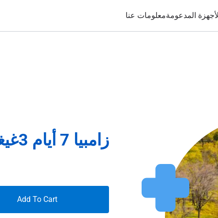
لأجهزة المدعومة
معلومات عنا
زامبيا 7 أيام 3غيغابايت
Add To Cart