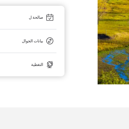
صالحة ل
بيانات الجوال
التغطية