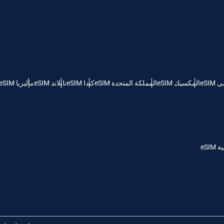
KRW - وون كوريا الجنوبية
Español
Engli
TWD - دولار تايواني جديد
eSI
المكسيك eSIM
المملكة المتحدة eSIM
كندا eSIM
تايلاند eSIM
ماليزيا eSIM
简体中文
Deuts
EUR - يورو
França
العربية
PHP - البيزو الفلبيني
eSI
繁體中
עברית
AUD - دولار استرالي
한국어
日本
GBP - جنيه استرليني