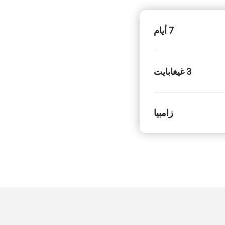
7 أيام
3 غيغابايت
زامبيا