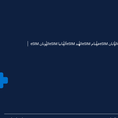
اليابان eSIM
فيتنام eSIM
الهند eSIM
ألمانيا eSIM
اليونان eSIM