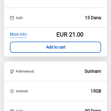
15 Dana
Važi
EUR
21.00
More info
Add to cart
Surinam
Pokrivenost
15GB
Internet
30 Dana
Važi