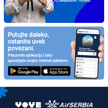
uz besplatnih 100MB.
Putujte daleko,
ostanite uvek
povezani.
Preuzmite aplikaciju i lako
upravljajte svojim internet paketom.