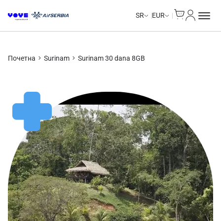
Cart
Moj nalo
SR
EUR
Почетна
Surinam
Surinam 30 dana 8GB