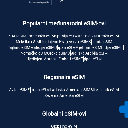
Popularni međunarodni eSIM-ovi
SAD eSIM
Francuska eSIM
Španija eSIM
Italija eSIM
Turska eSIM
Meksiko eSIM
Ujedinjeno Kraljevstvo eSIM
Kanada eSIM
Tajland eSIM
Malezija eSIM
Japan eSIM
Vijetnam eSIM
Indija eSIM
Nemačka eSIM
Grčka eSIM
Saudijska Arabija eSIM
Ujedinjeni Arapski Emirati eSIM
Egipat eSIM
Regionalni eSIM
Azija eSIM
Evropa eSIM
Latinska Amerika eSIM
Bliski Istok eSIM
Severna Amerika eSIM
Globalni eSIM-ovi
Globalno eSIM