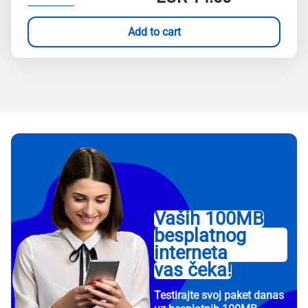
Add to cart
Vaših 100MB
besplatnog
interneta
vas čeka!
Testirajte svoj paket danas