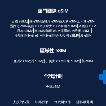
熱門國際 eSIM
美國 eSIM
法國 eSIM
西班牙 eSIM
義大利 eSIM
土耳其 eSIM
墨西哥 eSIM
英國 eSIM
加拿大 eSIM
泰國 eSIM
馬來西亞 eSIM
日本eSIM
越南 eSIM
印度 eSIM
德國eSIM
希臘 eSIM
沙烏地阿拉伯 eSIM
阿拉伯聯合大公國 eSIM
埃及 eSIM
區域性 eSIM
亞洲eSIM
歐洲 eSIM
拉丁美洲 eSIM
中東 eSIM
北美 eSIM
全球計劃
全球eSIM
支援的裝置
聯絡我們
條款與條件
隱私權聲明