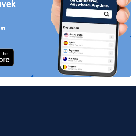
uvek
jim
Zatvori prozor
ology.
ill
enter
eSIM
Zatvori prozor
Zatvori prozor