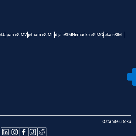
M
Japan eSIM
Vijetnam eSIM
Indija eSIM
Nemačka eSIM
Grčka eSIM
Ostanite u toku