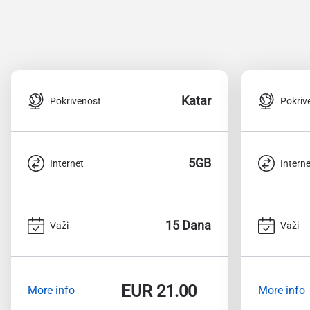
Katar
Pokrivenost
Pokriv
5GB
Internet
Interne
15 Dana
Važi
Važi
EUR
21.00
More info
More info