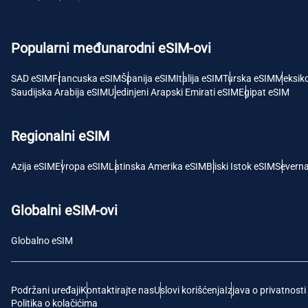
USD 
Popularni međunarodni eSIM-ovi
E
SGD 
SAD eSIM
Francuska eSIM
Španija eSIM
Italija eSIM
Turska eSIM
Meksik
Saudijska Arabija eSIM
Ujedinjeni Arapski Emirati eSIM
Egipat eSIM
D
JPY 
Regionalni eSIM
F
Azija eSIM
Evropa eSIM
Latinska Amerika eSIM
Bliski Istok eSIM
Severn
THB -
Globalni eSIM-ovi
IDR 
Globalno eSIM
CAD 
Podržani uređaji
Kontaktirajte nas
Uslovi korišćenja
Izjava o privatnosti
P
Politika o kolačićima