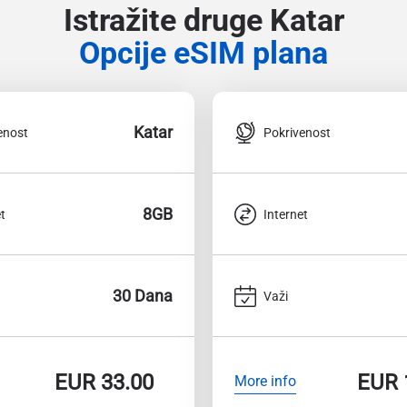
Istražite druge Katar
Opcije eSIM plana
Katar
enost
Pokrivenost
8GB
t
Internet
30 Dana
Važi
EUR
33.00
EUR
More info