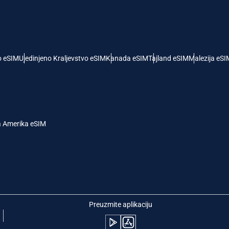
- Američki Dolar
KRW - Južnokorejski Von
nglish
Español
- Singapurski Dolar
TWD - Novi Tajvanski Dolar
o eSIM
Ujedinjeno Kraljevstvo eSIM
Kanada eSIM
Tajland eSIM
Malezija eSI
eutsch
简体中文
- Japanski Jen
EUR - Evro
rançais
العربية
a Amerika eSIM
 Tajlandski Bat
PHP - Filipinski Pezos
繁體中文
עברית
- Indonežanska Rupija
AUD - Australijski Dolar
日本語
한국어
- Kanadski Dolar
GBP - Britanska Funta
Preuzmite aplikaciju
olski
Português