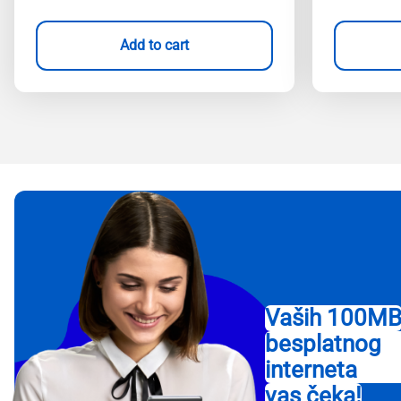
Add to cart
Vaših 100M
besplatnog
interneta
vas čeka!