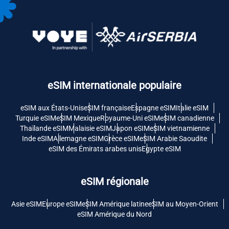
eSIM internationale populaire
eSIM aux États-Unis
eSIM française
Espagne eSIM
Italie eSIM
Turquie eSIM
eSIM Mexique
Royaume-Uni eSIM
eSIM canadienne
Thaïlande eSIM
Malaisie eSIM
Japon eSIM
eSIM vietnamienne
Inde eSIM
Allemagne eSIM
Grèce eSIM
eSIM Arabie Saoudite
eSIM des Émirats arabes unis
Egypte eSIM
eSIM régionale
Asie eSIM
Europe eSIM
eSIM Amérique latine
eSIM au Moyen-Orient
eSIM Amérique du Nord