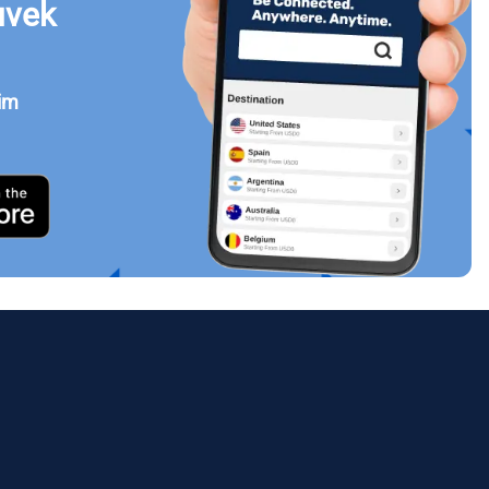
uvek
jim
Zatvori prozor
ology.
ill
enter
eSIM
Zatvori prozor
Zatvori prozor