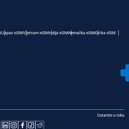
M
Japan eSIM
Vijetnam eSIM
Indija eSIM
Nemačka eSIM
Grčka eSIM
Ostanite u toku