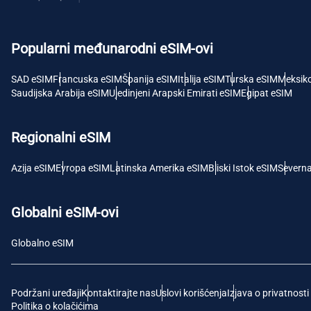
USD 
Popularni međunarodni eSIM-ovi
E
SGD 
SAD eSIM
Francuska eSIM
Španija eSIM
Italija eSIM
Turska eSIM
Meksik
Saudijska Arabija eSIM
Ujedinjeni Arapski Emirati eSIM
Egipat eSIM
D
JPY 
Regionalni eSIM
F
Azija eSIM
Evropa eSIM
Latinska Amerika eSIM
Bliski Istok eSIM
Severn
THB -
Globalni eSIM-ovi
IDR 
Globalno eSIM
CAD 
Podržani uređaji
Kontaktirajte nas
Uslovi korišćenja
Izjava o privatnosti
P
Politika o kolačićima