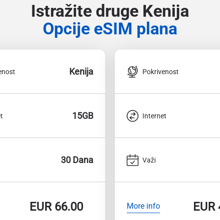
Istražite druge Kenija
Opcije eSIM plana
Kenija
enost
Pokrivenost
15GB
t
Internet
30 Dana
Važi
EUR
66.00
EUR
More info