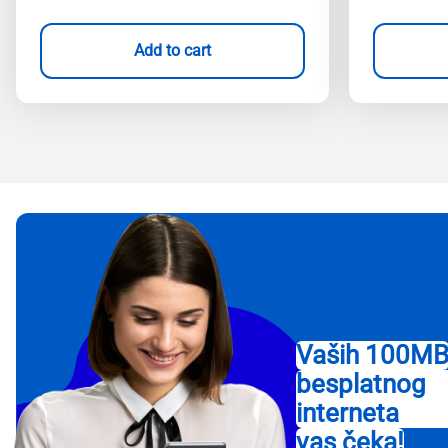
Add to cart
Vaših 100M
besplatnog
interneta
vas čeka!