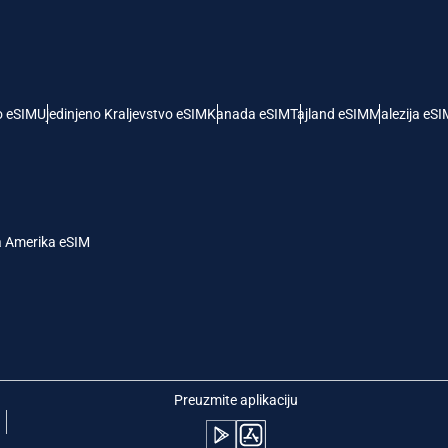
- Američki Dolar
KRW - Južnokorejski Von
nglish
Español
- Singapurski Dolar
TWD - Novi Tajvanski Dolar
o eSIM
Ujedinjeno Kraljevstvo eSIM
Kanada eSIM
Tajland eSIM
Malezija eSI
eutsch
简体中文
- Japanski Jen
EUR - Evro
rançais
العربية
a Amerika eSIM
 Tajlandski Bat
PHP - Filipinski Pezos
繁體中文
עברית
- Indonežanska Rupija
AUD - Australijski Dolar
日本語
한국어
- Kanadski Dolar
GBP - Britanska Funta
Preuzmite aplikaciju
olski
Português