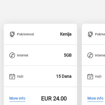
Kenija
Pokrivenost
Pokriv
5GB
Internet
Interne
15 Dana
Važi
Važi
EUR
24.00
More info
More info